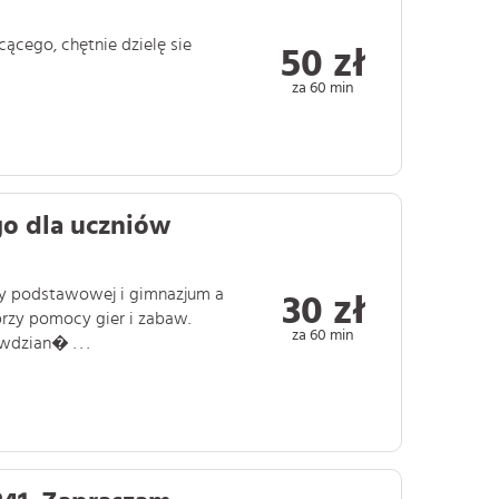
cącego, chętnie dzielę sie
50 zł
za 60 min
go dla uczniów
oły podstawowej i gimnazjum a
30 zł
przy pomocy gier i zabaw.
za 60 min
dzian� . . .