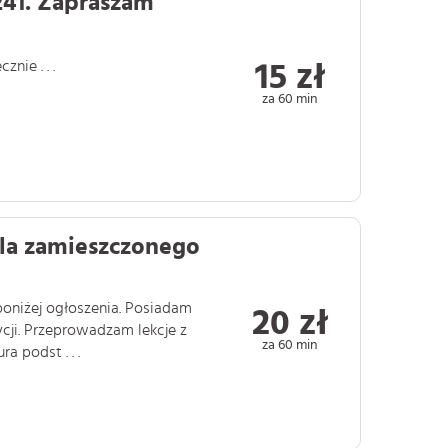
41. Zapraszam
ie . . .
15 zł
za 60 min
ila zamieszczonego
poniżej ogłoszenia. Posiadam
20 zł
cji. Przeprowadzam lekcje z
za 60 min
 podst . . .