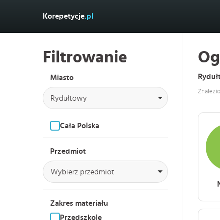
Korepetycje
.pl
Filtrowanie
Og
Ryduł
Miasto
Znalezi
Rydułtowy
Cała Polska
Przedmiot
Wybierz przedmiot
Zakres materiału
Przedszkole