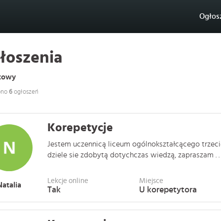
Ogłos
łoszenia
towy
ono
6
ogłoszeń
Korepetycje
Jestem uczennicą liceum ogólnokształcącego trzeci
dziele sie zdobytą dotychczas wiedzą, zapraszam . . 
Lekcje online
Miejsce
Natalia
Tak
U korepetytora