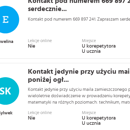
Kontakt pod numerem 669 897 2
serdecznie...
Kontakt pod numerem 669 897 241. Zapraszam serdeczn
Lekcje online
Miejsce
welina
Nie
U korepetytora
U ucznia
Kontakt jedynie przy użyciu ma
poniżej ogł...
Kontakt jedynie przy użyciu maila zamieszczonego 
wieloletnie doświadczenie w prowadzeniu korepety
matematyki na różnych poziomach: technikum, matura
Sylwek
Lekcje online
Miejsce
Nie
U korepetytora
U ucznia