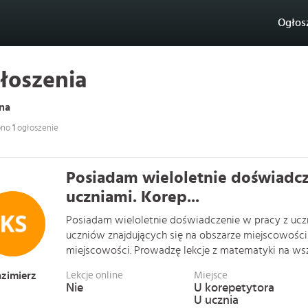
Ogłos
łoszenia
na
ono
1
ogłoszenie
Posiadam wieloletnie doświadcz
uczniami. Korep...
Posiadam wieloletnie doświadczenie w pracy z uczn
uczniów znajdujących się na obszarze miejscowości 
miejscowości. Prowadzę lekcje z matematyki na wszys
zimierz
Lekcje online
Miejsce
Nie
U korepetytora
U ucznia