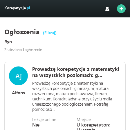
Korepetycje
.pl
Ogłoszenia
(Filtruj)
Ryn
Znaleziono
1
ogłoszenie
Prowadzę korepetycje z matematyki
na wszystkich poziomach: g...
Prowadzę korepetycje z matematyki na
wszystkich poziomach: gimnazjum, matura
Alfons
rozszerzona, matura podstawowa, liceum,
technikum. Kontakt jedynie przy użyciu maila
umieszczonego pod ogłoszeniem. Potrafię
pomóc oso . . .
Lekcje online
Miejsce
Nie
U korepetytora