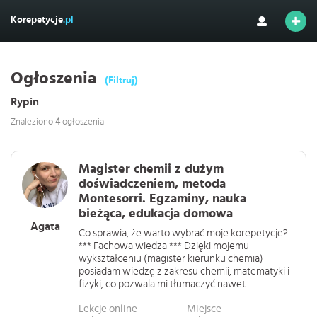
Korepetycje
.pl
Ogłoszenia
(Filtruj)
Rypin
Znaleziono
4
ogłoszenia
Magister chemii z dużym
doświadczeniem, metoda
Montesorri. Egzaminy, nauka
bieżąca, edukacja domowa
Agata
Co sprawia, że warto wybrać moje korepetycje?
*** Fachowa wiedza *** Dzięki mojemu
wykształceniu (magister kierunku chemia)
posiadam wiedzę z zakresu chemii, matematyki i
fizyki, co pozwala mi tłumaczyć nawet . . .
Lekcje online
Miejsce