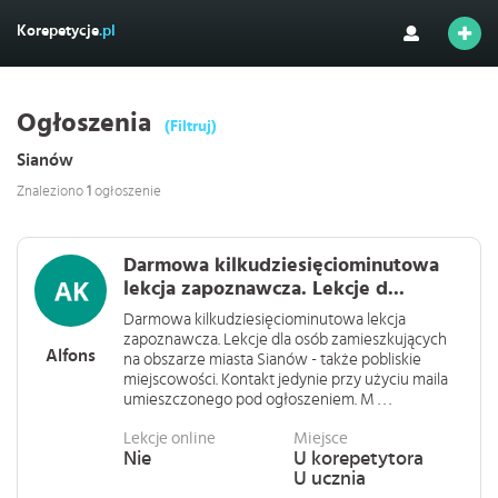
Korepetycje
.pl
Ogłoszenia
(Filtruj)
Sianów
Znaleziono
1
ogłoszenie
Darmowa kilkudziesięciominutowa
lekcja zapoznawcza. Lekcje d...
Darmowa kilkudziesięciominutowa lekcja
zapoznawcza. Lekcje dla osób zamieszkujących
Alfons
na obszarze miasta Sianów - także pobliskie
miejscowości. Kontakt jedynie przy użyciu maila
umieszczonego pod ogłoszeniem. M . . .
Lekcje online
Miejsce
Nie
U korepetytora
U ucznia