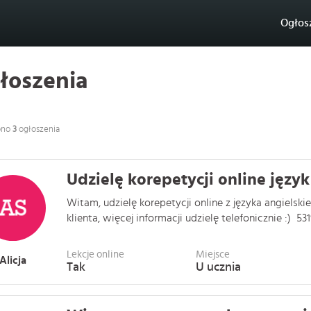
Ogłos
łoszenia
ono
3
ogłoszenia
Udzielę korepetycji online język
Witam, udzielę korepetycji online z języka angielsk
klienta, więcej informacji udzielę telefonicznie :) 5319
Lekcje online
Miejsce
Alicja
Tak
U ucznia