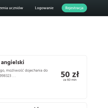
zenia uczniów
Logowanie
Rejestracja
 angielski
iego, możliwość dojechania do
50 zł
98323 . . .
za 60 min