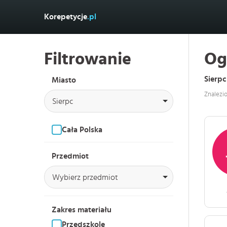
Korepetycje
.pl
Filtrowanie
Og
Sierpc
Miasto
Znalezi
Sierpc
Cała Polska
Przedmiot
Wybierz przedmiot
Zakres materiału
Przedszkole