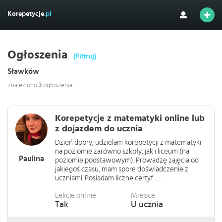
Korepetycje
.pl
Ogłoszenia
(Filtruj)
Sławków
Znaleziono
3
ogłoszenia
Korepetycje z matematyki online lub
z dojazdem do ucznia
Dzień dobry, udzielam korepetycji z matematyki
na poziomie zarówno szkoły, jak i liceum (na
Paulina
poziomie podstawowym). Prowadzę zajęcia od
jakiegoś czasu, mam spore doświadczenie z
uczniami. Posiadam liczne certyf . . .
Lekcje online
Miejsce
Tak
U ucznia