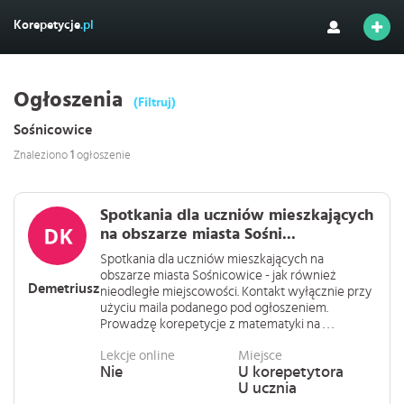
Korepetycje
.pl
Ogłoszenia
(Filtruj)
Sośnicowice
Znaleziono
1
ogłoszenie
Spotkania dla uczniów mieszkających
na obszarze miasta Sośni...
Spotkania dla uczniów mieszkających na
obszarze miasta Sośnicowice - jak również
Demetriusz
nieodległe miejscowości. Kontakt wyłącznie przy
użyciu maila podanego pod ogłoszeniem.
Prowadzę korepetycje z matematyki na . . .
Lekcje online
Miejsce
Nie
U korepetytora
U ucznia