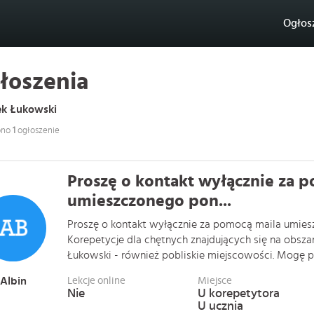
Ogłos
łoszenia
ek Łukowski
ono
1
ogłoszenie
Proszę o kontakt wyłącznie za 
umieszczonego pon...
Proszę o kontakt wyłącznie za pomocą maila umiesz
Korepetycje dla chętnych znajdujących się na obsz
Łukowski - również pobliskie miejscowości. Mogę p . 
Albin
Lekcje online
Miejsce
Nie
U korepetytora
U ucznia