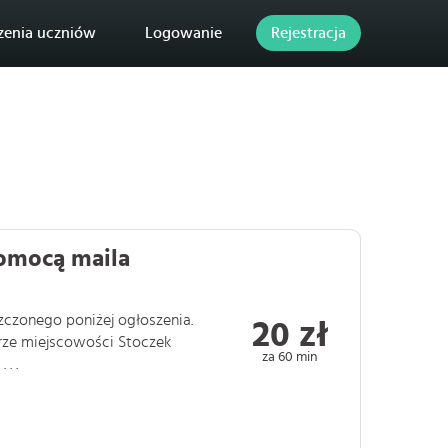
zenia uczniów
Logowanie
Rejestracja
pomocą maila
czonego poniżej ogłoszenia.
20 zł
arze miejscowości Stoczek
za 60 min
. .