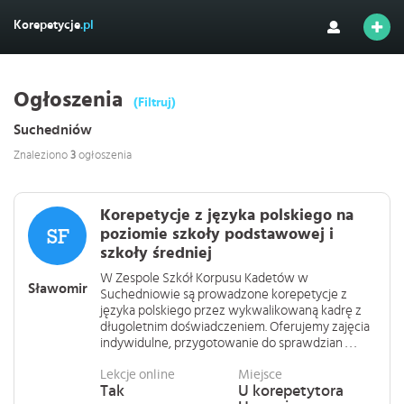
Korepetycje
.pl
Ogłoszenia
(Filtruj)
Suchedniów
Znaleziono
3
ogłoszenia
Korepetycje z języka polskiego na
poziomie szkoły podstawowej i
szkoły średniej
W Zespole Szkół Korpusu Kadetów w
Sławomir
Suchedniowie są prowadzone korepetycje z
języka polskiego przez wykwalikowaną kadrę z
długoletnim doświadczeniem. Oferujemy zajęcia
indywidulne, przygotowanie do sprawdzian . . .
Lekcje online
Miejsce
Tak
U korepetytora