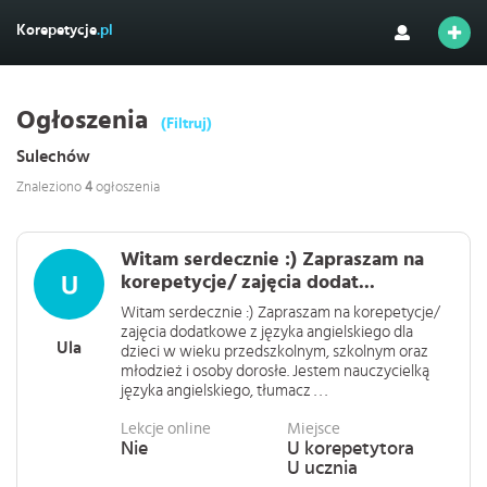
Korepetycje
.pl
Ogłoszenia
(Filtruj)
Sulechów
Znaleziono
4
ogłoszenia
Witam serdecznie :) Zapraszam na
korepetycje/ zajęcia dodat...
Witam serdecznie :) Zapraszam na korepetycje/
zajęcia dodatkowe z języka angielskiego dla
Ula
dzieci w wieku przedszkolnym, szkolnym oraz
młodzież i osoby dorosłe. Jestem nauczycielką
języka angielskiego, tłumacz . . .
Lekcje online
Miejsce
Nie
U korepetytora
U ucznia