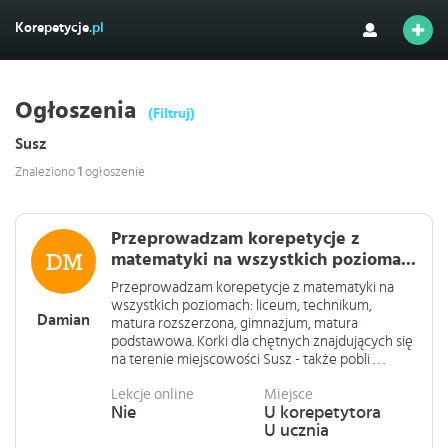
Korepetycje
.pl
Ogłoszenia
(Filtruj)
Susz
Znaleziono
1
ogłoszenie
Przeprowadzam korepetycje z
matematyki na wszystkich pozioma...
Przeprowadzam korepetycje z matematyki na
wszystkich poziomach: liceum, technikum,
Damian
matura rozszerzona, gimnazjum, matura
podstawowa. Korki dla chętnych znajdujących się
na terenie miejscowości Susz - także pobli . . .
Lekcje online
Miejsce
Nie
U korepetytora
U ucznia