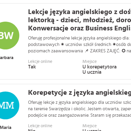
Lekcje języka angielskiego z do
lektorką - dzieci, młodzież, doro
Konwersacje oraz Business Engli
Oferuję profesjonalne lekcje języka angielskiego dla
podstawowych ✷ uczniów szkół średnich ✷osób do
poziomach zaawansowania 📌 ZAKRES ZAJĘĆ: ✪ nauka
arbara
Lekcje online
Miejsce
Tak
U korepetytora
U ucznia
Korepetycje z języka angielskie
Oferuję lekcje z języka angielskiego dla uczniów s
na terenie Swarzędza i okolic. Jestem otwarta, za
podejście oraz zaangażowanie. Staram się przekazać w
Lekcje online
Miejsce
Maria