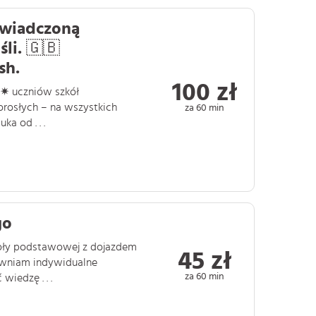
świadczoną
śli. 🇬🇧
sh.
100 zł
: ✷ uczniów szkół
rosłych – na wszystkich
za 60 min
 od . . .
go
zkoły podstawowej z dojazdem
45 zł
pewniam indywidualne
za 60 min
iedzę . . .