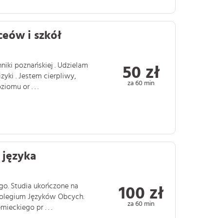
ceów i szkół
iki poznańskiej . Udzielam
50 zł
zyki . Jestem cierpliwy,
za 60 min
omu or . . .
 języka
go. Studia ukończone na
100 zł
olegium Języków Obcych.
za 60 min
ieckiego pr . . .