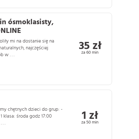
n ósmoklasisty,
ONLINE
liły mi na dostanie się na
35 zł
turalnych, najczęściej
za 60 min
w . . .
emy chętnych dzieci do grup: -
1 zł
1 klasa: środa godz 17:00
za 50 min
. .