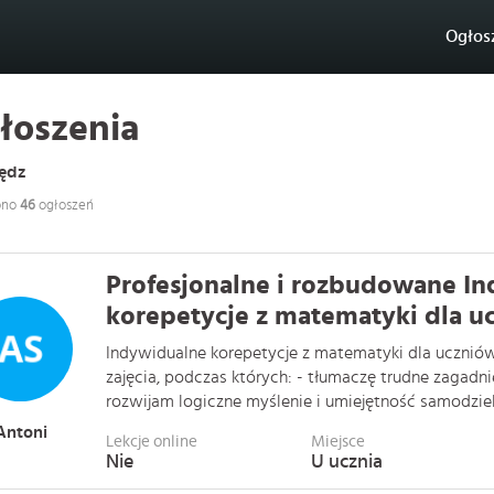
Ogłos
łoszenia
ędz
ono
46
ogłoszeń
Profesjonalne i rozbudowane I
korepetycje z matematyki dla uc
Indywidualne korepetycje z matematyki dla uczniów
zajęcia, podczas których: - tłumaczę trudne zagad
rozwijam logiczne myślenie i umiejętność samodzielne
Antoni
Lekcje online
Miejsce
Nie
U ucznia