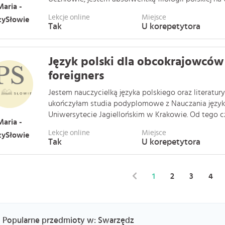
Maria -
Lekcje online
Miejsce
zySłowie
Tak
U korepetytora
Język polski dla obcokrajowców 
foreigners
Jestem nauczycielką języka polskiego oraz literatury 
ukończyłam studia podyplomowe z Nauczania język
Uniwersytecie Jagiellońskim w Krakowie. Od tego czas
Maria -
Lekcje online
Miejsce
zySłowie
Tak
U korepetytora
1
2
3
4
Popularne przedmioty w: Swarzędz