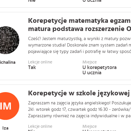
Nie
U ucznia
Korepetycje matematyka egzami
matura podstawa rozszerzenie 
Cześć! Jestem maturzystką, a wyniki z matury pozwo
wymarzone studia! Doskonale znam system zadań ma
pojawiające się typy zadań i potrafię w łatwy sposób 
chalina
Lekcje online
Miejsce
Tak
U korepetytora
U ucznia
Korepetycje w szkole językowej
Zapraszam na zajęcia języka angielskiego! Poszukuj
2kl: wtorek godz 17, czwartek godz 16:30 - zerówka/ 
Zapraszamy również na zajęcia indywidualne i w pa . 
Lekcje online
Miejsce
Iza