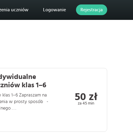
zenia uczniów
Logowanie
Rejestracja
ndywidualne
zniów klas 1–6
50 zł
 klas 1–6 Zapraszam na
nienia w prosty sposób -
za 45 min
go . . .