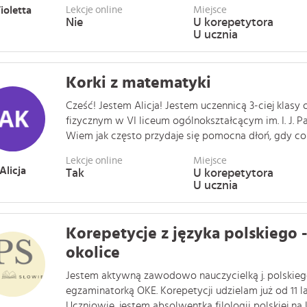
ioletta
Lekcje online
Miejsce
Nie
U korepetytora
U ucznia
Korki z matematyki
Cześć! Jestem Alicja! Jestem uczennicą 3-ciej klasy
fizycznym w VI liceum ogólnokształcącym im. I. J. 
Wiem jak często przydaje się pomocna dłoń, gdy coś je
Lekcje online
Miejsce
Alicja
Tak
U korepetytora
U ucznia
Korepetycje z języka polskiego 
okolice
Jestem aktywną zawodowo nauczycielką j. polskiego i
egzaminatorką OKE. Korepetycji udzielam już od 11 la
Uczniowie, jestem absolwentką filologii polskiej na Un