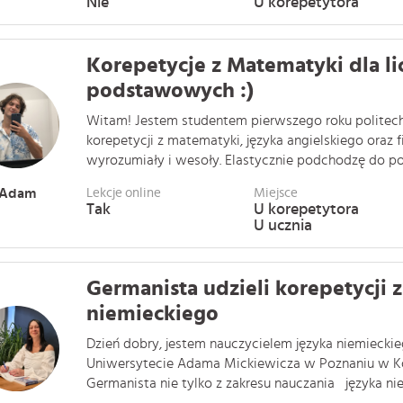
Nie
U korepetytora
Korepetycje z Matematyki dla li
podstawowych :)
Witam! Jestem studentem pierwszego roku politechn
korepetycji z matematyki, języka angielskiego oraz fi
wyrozumiały i wesoły. Elastycznie podchodzę do pozi
Adam
Lekcje online
Miejsce
Tak
U korepetytora
U ucznia
Germanista udzieli korepetycji z
niemieckiego
Dzień dobry, jestem nauczycielem języka niemieckie
Uniwersytecie Adama Mickiewicza w Poznaniu w K
Germanista nie tylko z zakresu nauczania języka niem