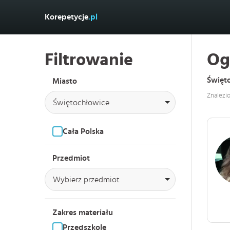
Korepetycje
.pl
Filtrowanie
Og
Święt
Miasto
Znalezi
Świętochłowice
Cała Polska
Przedmiot
Wybierz przedmiot
Zakres materiału
Przedszkole