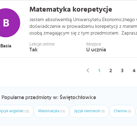
Matematyka korepetycje
Jestem absolwentką Uniwersytetu Ekonomicznego 
doświadczenie w prowadzeniu korepetycji z matem
osobą zmagającym się z tym przedmiotem. Zapraszam
Lekcje online
Miejsce
Basia
Tak
U ucznia
1
2
3
4
Popularne przedmioty w: Świętochłowice
Język angielski
Matematyka
Język niemiecki
Chemia
(12)
(12)
(3)
(3)