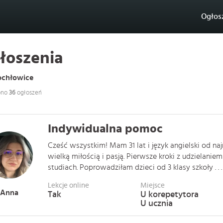
Ogłos
łoszenia
ochłowice
ono
36
ogłoszeń
Indywidualna pomoc
Cześć wszystkim! Mam 31 lat i język angielski od na
wielką miłością i pasją. Pierwsze kroki z udzielanie
studiach. Poprowadziłam dzieci od 3 klasy szkoły . . .
Lekcje online
Miejsce
Anna
Tak
U korepetytora
U ucznia