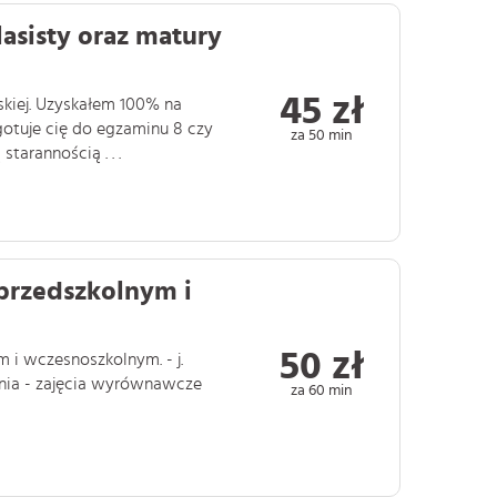
asisty oraz matury
45 zł
skiej. Uzyskałem 100% na
otuje cię do egzaminu 8 czy
za 50 min
arannością . . .
 przedszkolnym i
50 zł
 i wczesnoszkolnym. - j.
ania - zajęcia wyrównawcze
za 60 min