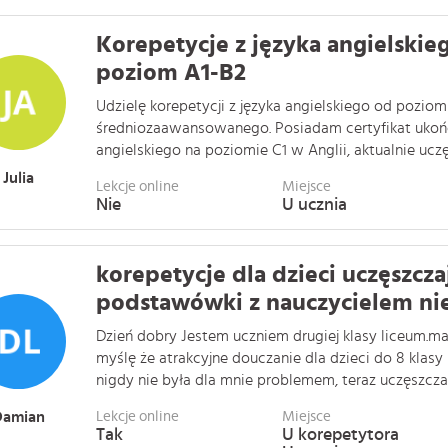
Korepetycje z języka angielski
poziom A1-B2
Udzielę korepetycji z języka angielskiego od pozio
średniozaawansowanego. Posiadam certyfikat ukońc
angielskiego na poziomie C1 w Anglii, aktualnie uczęs
Julia
Lekcje online
Miejsce
Nie
U ucznia
korepetycje dla dzieci uczęszcz
podstawówki z nauczycielem nie
Dzień dobry Jestem uczniem drugiej klasy liceum.m
myślę że atrakcyjne douczanie dla dzieci do 8 kla
nigdy nie była dla mnie problemem, teraz uczęszczam 
Damian
Lekcje online
Miejsce
Tak
U korepetytora