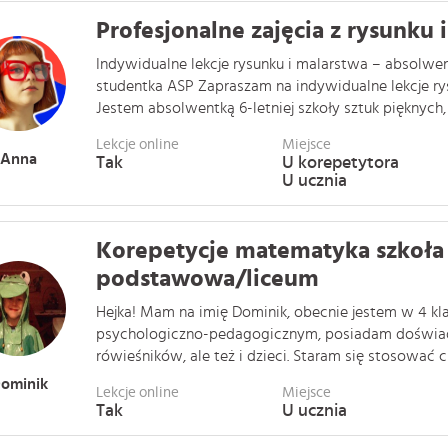
Profesjonalne zajęcia z rysunku 
Indywidualne lekcje rysunku i malarstwa – absolwen
studentka ASP Zapraszam na indywidualne lekcje ry
Jestem absolwentką 6-letniej szkoły sztuk pięknych, a 
Lekcje online
Miejsce
Anna
Tak
U korepetytora
U ucznia
Korepetycje matematyka szkoła
podstawowa/liceum
Hejka! Mam na imię Dominik, obecnie jestem w 4 klas
psychologiczno-pedagogicznym, posiadam doświa
rówieśników, ale też i dzieci. Staram się stosować c
ominik
Lekcje online
Miejsce
Tak
U ucznia