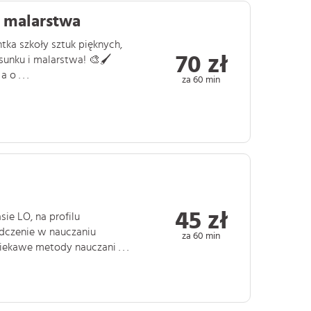
i malarstwa
tka szkoły sztuk pięknych,
70 zł
sunku i malarstwa! 🎨🖌
o . . .
za 60 min
45 zł
ie LO, na profilu
dczenie w nauczaniu
za 60 min
iekawe metody nauczani . . .