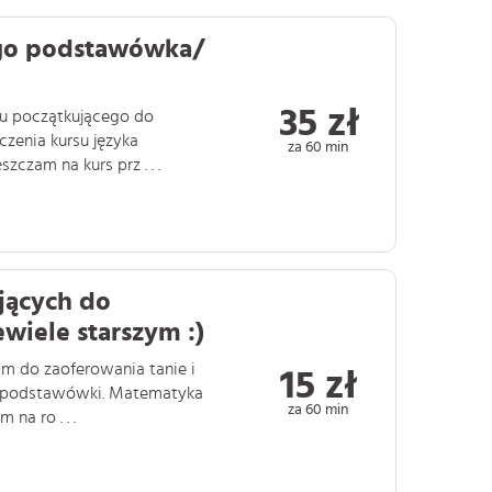
ego podstawówka/
35 zł
mu początkującego do
zenia kursu języka
za 60 min
zczam na kurs prz . . .
ających do
wiele starszym :)
am do zaoferowania tanie i
15 zł
sy podstawówki. Matematyka
za 60 min
na ro . . .