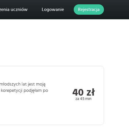
zenia uczniów
Logowanie
Rejestracja
jmłodszych lat jest moją
40 zł
m korepetycji podjęłam po
za 45 min