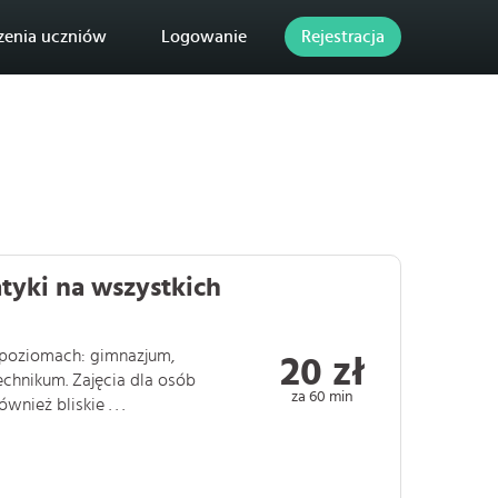
zenia uczniów
Logowanie
Rejestracja
yki na wszystkich
 poziomach: gimnazjum,
20 zł
chnikum. Zajęcia dla osób
za 60 min
ież bliskie . . .