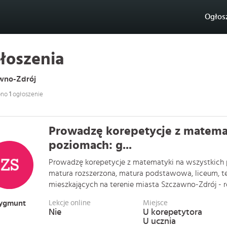
Ogłos
łoszenia
wno-Zdrój
ono
1
ogłoszenie
Prowadzę korepetycje z matemat
poziomach: g...
Prowadzę korepetycje z matematyki na wszystkich
matura rozszerzona, matura podstawowa, liceum, te
mieszkających na terenie miasta Szczawno-Zdrój - równ
ygmunt
Lekcje online
Miejsce
Nie
U korepetytora
U ucznia