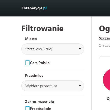
Korepetycje
.pl
Filtrowanie
Og
Szcza
Miasto
Znalezi
Szczawno-Zdrój
Cała Polska
Przedmiot
Wybierz przedmiot
Z
Zakres materiału
Przedszkole