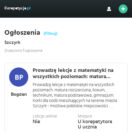
Korepetycje
.pl
Ogłoszenia
(Filtruj)
Szczyrk
Znaleziono
1
ogłoszenie
Prowadzę lekcje z matematyki na
wszystkich poziomach: matura...
Prowadzę lekcje z matematyki na wszystkich
poziomach: matura rozszerzona, liceum,
Bogdan
technikum, matura podstawowa, gimnazjum.
Korki dla osób mieszkających na terenie miasta
Szczyrk - możliwe pobliskie miejscowości. . . .
Lekcje online
Miejsce
Nie
U korepetytora
U ucznia