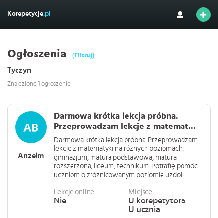
Korepetycje
.pl
Ogłoszenia
(Filtruj)
Tyczyn
Znaleziono
1
ogłoszenie
Darmowa krótka lekcja próbna.
Przeprowadzam lekcje z matemat...
Darmowa krótka lekcja próbna. Przeprowadzam
lekcje z matematyki na różnych poziomach:
Anzelm
gimnazjum, matura podstawowa, matura
rozszerzona, liceum, technikum. Potrafię pomóc
uczniom o zróżnicowanym poziomie uzdol . . .
Lekcje online
Miejsce
Nie
U korepetytora
U ucznia