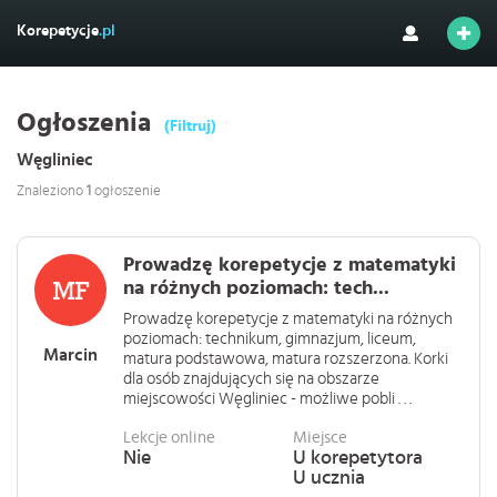
Korepetycje
.pl
Ogłoszenia
(Filtruj)
Węgliniec
Znaleziono
1
ogłoszenie
Prowadzę korepetycje z matematyki
na różnych poziomach: tech...
Prowadzę korepetycje z matematyki na różnych
poziomach: technikum, gimnazjum, liceum,
Marcin
matura podstawowa, matura rozszerzona. Korki
dla osób znajdujących się na obszarze
miejscowości Węgliniec - możliwe pobli . . .
Lekcje online
Miejsce
Nie
U korepetytora
U ucznia