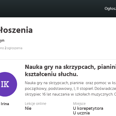
Ogłos
łoszenia
yn
ono
2
ogłoszenia
Nauka gry na skrzypcach, piani
kształceniu słuchu.
Nauka gry na skrzypcach, pianinie oraz pomoc w ksz
początkowy, podstawowy, I, II stopień. Doświadczen
skrzypiec 16 lat nauczania w szkołach muzycznych. Opo
Irina
Lekcje online
Miejsce
Nie
U korepetytora
U ucznia