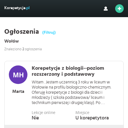
Korepetycje
.pl
Ogłoszenia
(Filtruj)
Wołów
Znaleziono
2
ogłoszenia
Korepetycje z biologii--poziom
rozszerzony i podstawowy
Witam . Jestem uczennicą 3 roku w liceum w
Wołowie na profilu biologiczno-chemicznym.
Marta
Oferuję korepetycje z biologii dla dzieci i
młodzieży ( szkoła podstawowa/ liceum i
technikum pierwszej i drugiej klasy). Po . . .
Lekcje online
Miejsce
Nie
U korepetytora