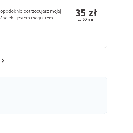
35 zł
wdopodobnie potrzebujesz mojej
Maciek i jestem magistrem
za 60 min
.