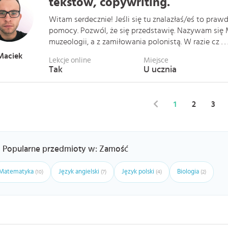
tekstów, copywriting.
Witam serdecznie! Jeśli się tu znalazłaś/eś to pra
pomocy. Pozwól, że się przedstawię. Nazywam się 
muzeologii, a z zamiłowania polonistą. W razie cz . . 
Maciek
Lekcje online
Miejsce
Tak
U ucznia
1
2
3
Popularne przedmioty w: Zamość
Matematyka
Język angielski
Język polski
Biologia
(10)
(7)
(4)
(2)