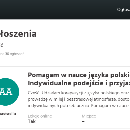
Ogłos
łoszenia
ść
ono
30
ogłoszeń
Pomagam w nauce języka polskie
Indywidualne podejście i przyja
Cześć! Udzielam korepetycji z języka polskiego oraz 
prowadzę w miłej i bezstresowej atmosferze, dost
indywidualnych potrzeb ucznia. Pomagam w nauce od
astasiia
Lekcje online
Miejsce
Tak
–