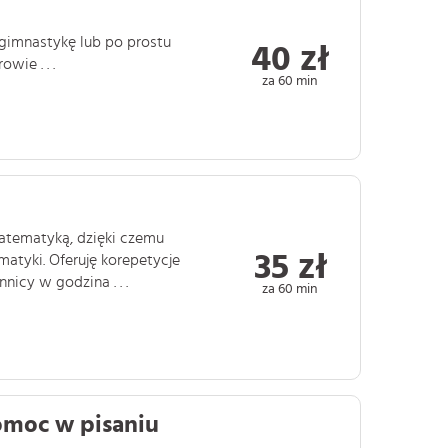
gimnastykę lub po prostu
40 zł
ie . . .
za 60 min
tematyką, dzięki czemu
35 zł
atyki. Oferuję korepetycje
icy w godzina . . .
za 60 min
omoc w pisaniu