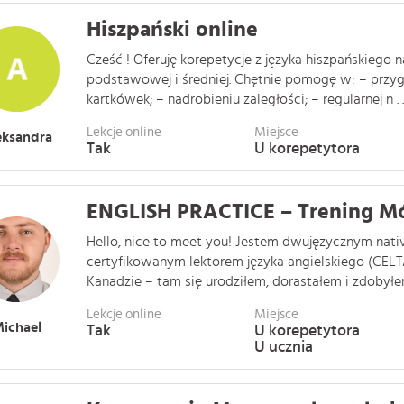
Hiszpański online
Cześć ! Oferuję korepetycje z języka hiszpańskiego 
podstawowej i średniej. Chętnie pomogę w: – prz
kartkówek; – nadrobieniu zaległości; – regularnej n . . 
Lekcje online
Miejsce
eksandra
Tak
U korepetytora
ENGLISH PRACTICE – Trening Mó
Hello, nice to meet you! Jestem dwujęzycznym nati
certyfikowanym lektorem języka angielskiego (CELTA
Kanadzie – tam się urodziłem, dorastałem i zdobyłem
Lekcje online
Miejsce
ichael
Tak
U korepetytora
U ucznia