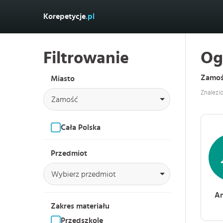
Korepetycje
.pl
Filtrowanie
Og
Zamo
Miasto
Znalezi
Zamość
Cała Polska
Przedmiot
Wybierz przedmiot
An
Zakres materiału
Przedszkole