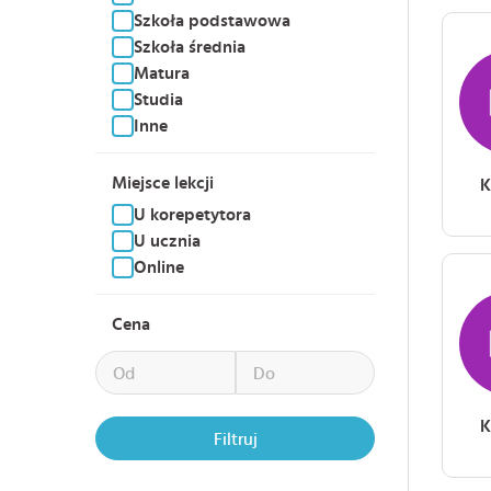
Szkoła podstawowa
Szkoła średnia
Matura
Studia
Inne
Miejsce lekcji
K
U korepetytora
U ucznia
Online
Cena
K
Filtruj