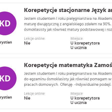
Korepetycje stacjonarne Język a
Jestem studentem I roku pielęgniarstwa na Akademi
maturę dwujęzyczną z angielskiego zdałem na 90%
ósmoklasisty jak również matury podstawowej i rozsz 
Lekcje online
Miejsce
rystian
Nie
U korepetytora
U ucznia
Korepetycje matematyka Zamoś
Jestem studentem I roku pielęgniarstwa na Akadem
do egzaminu ósmoklasisty jak również pomagam w n
pracach domowych. Oferuję: -Indywidualne podejś . .
Lekcje online
Miejsce
rystian
Nie
U korepetytora
U ucznia