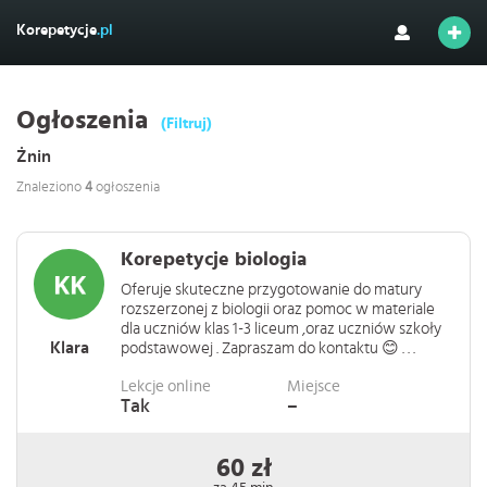
Korepetycje
.pl
Ogłoszenia
(Filtruj)
Żnin
Znaleziono
4
ogłoszenia
Korepetycje biologia
Oferuje skuteczne przygotowanie do matury
rozszerzonej z biologii oraz pomoc w materiale
dla uczniów klas 1-3 liceum ,oraz uczniów szkoły
Klara
podstawowej . Zapraszam do kontaktu 😊 . . .
Lekcje online
Miejsce
Tak
–
60 zł