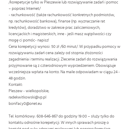
/korepetycje tylko w Pleszewie lub rozwiązywanie zadań i pomoc
– poprzez Internet/
- rachunkowość (także rachunkowość konkretnych podmiotów,
np. rachunkowość bankowa), finanse (np. wyznaczanie rat
kredytów), doradztwo w zakresie prac zaliczeniowych,
licencjackich i magisterskich, inne - jeśli masz wątpliwości czy
mogę ci pomóc- napisz!
Cena korepetycji wynosi: 50 zł /60 minut/. W przypadku pomocy w
rozwiązywaniu zadań cena zależy od stopnia złożoności
zagadnienia i terminu realizacji. Zlecenie zadań do rozwiązywania
przyjmowanie są z czterodniowym wyprzedzeniem. Obowiązuje
wcześniejsza wpłata na konto. Na maile odpowiadam w ciągu 24 -
48 godzin.
Kontakt:
Pleszew - wielkopolskie;
radekwitkowski@vp.pl
bonifacy0@onet.eu
Tel. komórkowy: 608-646-867 do godziny 19:00 – służy tylko do
kontaktu odnośnie korepetycji. W innych sprawach proszę o
kontakt pod w/w adresami mailowymi lub poprzez formularz