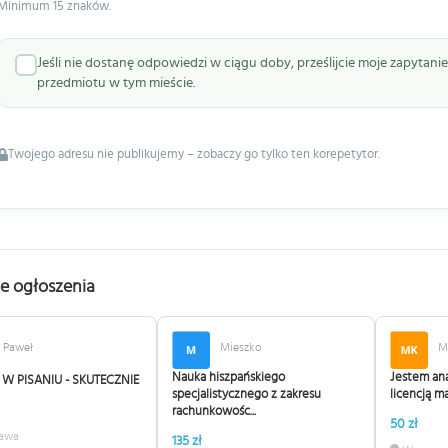
Minimum 15 znaków.
Jeśli nie dostanę odpowiedzi w ciągu doby, prześlijcie moje zapytan
przedmiotu w tym mieście.
Twojego adresu nie publikujemy – zobaczy go tylko ten korepetytor.
e ogłoszenia
Paweł
Mieszko
M
Nauka hiszpańskiego
Jestem an
W PISANIU - SKUTECZNIE
specjalistycznego z zakresu
licencją mak
rachunkowośc...
50 zł
awa
135 zł