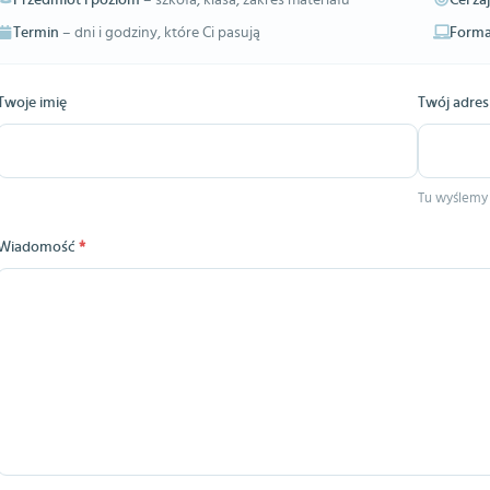
Przedmiot i poziom
– szkoła, klasa, zakres materiału
Cel za
Termin
– dni i godziny, które Ci pasują
Forma
Twoje imię
Twój adres
Tu wyślemy
Wiadomość
*