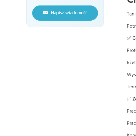
Napisz wiadomość
Tani
Potr
✅
C
Prof
Rze
Wys
Ter
✅
Z
Prac
Prac
Kons