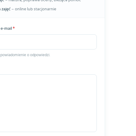
jęć
– matura, poprawa oceny, bieżąca pomoc
 zajęć
– online lub stacjonarnie
 e-mail
*
 powiadomienie o odpowiedzi.