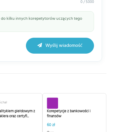
0 / 5000
ie do kilku innych korepetytorów uczących tego
Wyślij wiadomość
ichał
alitykiem giełdowym z
Korepetycje z bankowości i
lera oraz certyfi...
finansów
60 zł