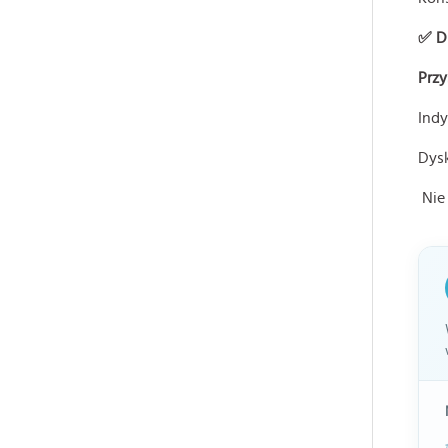
✅ D
Prz
Ind
Dysk
Nie 