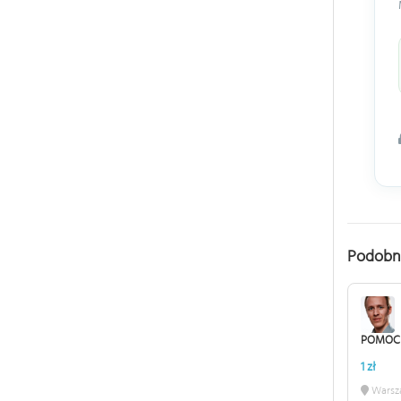
Podobn
POMOC 
1 zł
Warsz