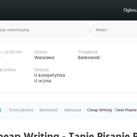
Ogłos
 / za 60 min
Miasto
Przedmiot
ł
Warszawa
Bankowość
je online
Miejsce
U korepetytora
U ucznia
›
Strona główna
›
Bankowość
›
Warszawa
›
Cheap Writing - Tanie Pisan
heap Writing - Tanie Pisanie