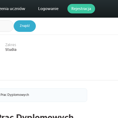
zenia uczniów
Logowanie
Rejestracja
Znajdź
Zakres
Studia
ie Prac Dyplomowych
 Prac Dyplomowych