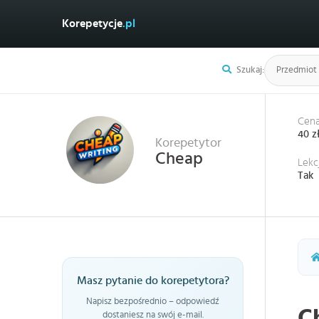
Korepetycje
.pl
Szukaj:
Cena
40 z
Korepetytor
Cheap
Lekc
Tak
Masz pytanie do korepetytora?
Napisz bezpośrednio – odpowiedź
C
dostaniesz na swój e-mail.