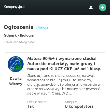
Korepetycje
.pl
Ogłoszenia
(Filtruj)
Gdańsk › Biologia
Znaleziono
56
ogłoszeń
Matura 90%+ i wymarzone studia!
Autorskie materiały, małe grupy i
nauka pod KLUCZ CKE już od 1 klasy.
Skoro tu jesteś, to chcesz dostać się na swoje
Dawka
wymarzone studia. Chętnie Ci to ułatwimy,
Wiedzy
oferując sprawdzone i profesjonalne wsparcie w
drodze po wysoki wynik z matury oraz pewność
siebie w liceum. O nas: W D . . .
Lekcje online
Miejsce
Tak
U korepetytora