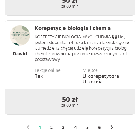
50 zł
za 60 min
Korepetycje biologia i chemia
KOREPETYCJE BIOLOGIA 🌱🌱 I CHEMIA 🧪🧪 Hej,
jestem studentem 4 roku kierunku lekarskiego na
Gumedzie i z chęcią udzielę korepetycji z biologii i
Dawid
chemii zarówno na poziomie rozszerzonym jak i
podstawowy . . .
Lekcje online
Miejsce
Tak
U korepetytora
U ucznia
50 zł
za 60 min
1
2
3
4
5
6