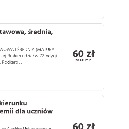
tawowa, średnia,
TAWOWA I ŚREDNIA (MATURA
60 zł
j. Brałem udział w 72. edycji
za 60 min
Podkarp . . .
 kierunku
hemii dla uczniów
60 zł