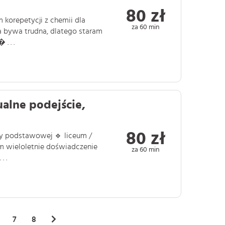
80 zł
m korepetycji z chemii dla
za 60 min
a bywa trudna, dlatego staram
. . .
alne podejście,
80 zł
ły podstawowej 🔹 liceum /
 wieloletnie doświadczenie
za 60 min
. .
7
8