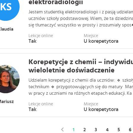
elektroradiologii
Jestem studentką elektroradiologii i z pasją udziela
uczniów szkoły podstawowej. Wiem, że ta dziedzin
się tłumaczyć wszystko w prosty i zrozumiały spos� 
laudia
Lekcje online
Miejsce
Tak
U korepetytora
Korepetycje z chemii – indywidu
wieloletnie doświadczenie
Udzielam korepetycji z chemii dla uczniów: 🔹 szko
technikum 🔹 przygotowujących się do matury Mam
w pracy z uczniami na różnych etapach edukacji. Ka . 
ariusz
Lekcje online
Miejsce
Tak
U korepetytora
1
2
3
4
5
6