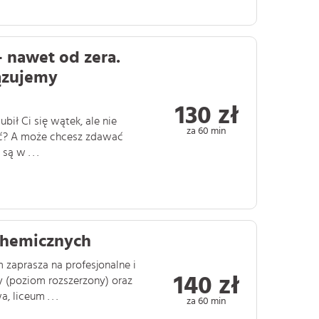
- nawet od zera.
ązujemy
130 zł
ł Ci się wątek, ale nie
za 60 min
ać? A może chcesz zdawać
ą w . . .
 chemicznych
zaprasza na profesjonalne i
140 zł
 (poziom rozszerzony) oraz
liceum . . .
za 60 min