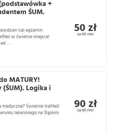
 (podstawówka +
tudentem ŚUM.
50 zł
prawdzian lub egzamin
za 60 min
afiłeś w świetne miejsce!
 . . .
i do MATURY!
 (ŚUM). Logika i
90 zł
a medyczne? Świetnie trafiłeś!
za 60 min
erunku lekarskiego na Śląskim