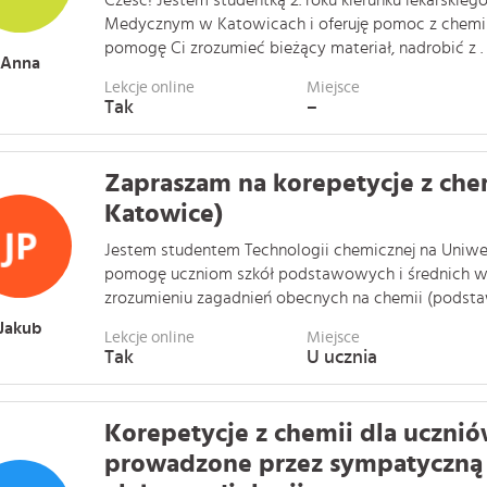
Cześć! Jestem studentką 2. roku kierunku lekarskieg
Medycznym w Katowicach i oferuję pomoc z chemii 
pomogę Ci zrozumieć bieżący materiał, nadrobić z . .
Anna
Lekcje online
Miejsce
Tak
–
Zapraszam na korepetycje z che
Katowice)
Jestem studentem Technologii chemicznej na Uniwer
pomogę uczniom szkół podstawowych i średnich w
zrozumieniu zagadnień obecnych na chemii (podstawa
Jakub
Lekcje online
Miejsce
Tak
U ucznia
Korepetycje z chemii dla uczn
prowadzone przez sympatyczną