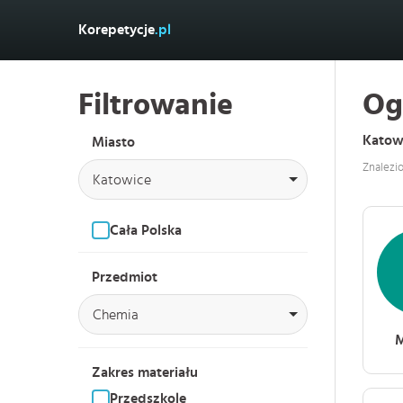
Korepetycje
.pl
Filtrowanie
Og
Katow
Miasto
Znalezi
Katowice
Cała Polska
Przedmiot
Chemia
M
Zakres materiału
Przedszkole