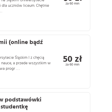
o na Śląskim Uniwersytecie
za 60 min
dla uczniów liceum. Chętnie
 .
mii (online bądź
50 zł
sytecie Śląskim I z chęcią
 nauce, a przede wszystkim w
za 60 min
 progr . . .
iów podstawówki
 studentkę