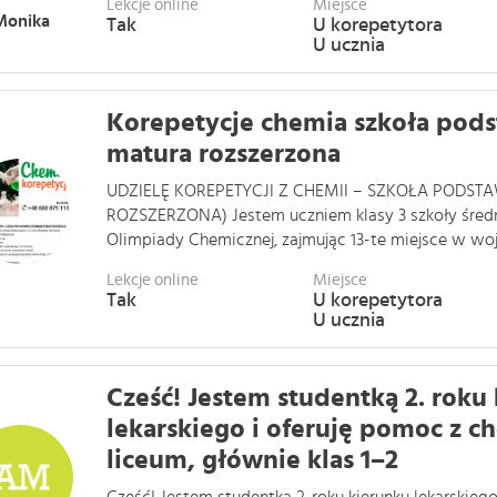
Lekcje online
Miejsce
Monika
Tak
U korepetytora
U ucznia
Korepetycje chemia szkoła pods
matura rozszerzona
UDZIELĘ KOREPETYCJI Z CHEMII – SZKOŁA PODS
ROZSZERZONA) Jestem uczniem klasy 3 szkoły średnie
Olimpiady Chemicznej, zajmując 13-te miejsce w woj. 
Lekcje online
Miejsce
Tak
U korepetytora
U ucznia
Cześć! Jestem studentką 2. roku
lekarskiego i oferuję pomoc z c
liceum, głównie klas 1–2