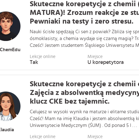
Skuteczne korepetycje z chemii
MATURA)! Zrozum reakcje ze s
Pewniaki na testy i zero stresu.
Nauki ścisłe spędzają Ci sen z powiek? Zbliża się s
ósmoklasisty, a chemia wydaje się czarną magią? Tr
Cześć! Jestem studentem Śląskiego Uniwersytetu Med
ChemEdu
Lekcje online
Miejsce
Tak
U korepetytora
Skuteczne korepetycje z chemi
Zajęcia z absolwentką medycyny
klucz CKE bez tajemnic.
Celujesz w wysoki wynik na maturze i elitarne studi
Cześć! Mam na imię Klaudia i jestem absolwentką ki
Uniwersytecie Medycznym (ŚUM) . Od ponad 5 l . . .
laudia
Lekcje online
Miejsce