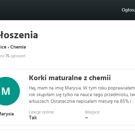
Ogłos
łoszenia
ice › Chemia
ono
75
ogłoszeń
Korki maturalne z chemii
Hej, mam na imię Marysia. W tym roku poprawiałam 
rok skupiłam się tylko na nauce tego przedmiotu, te
arkuszach. Ostatecznie napisałam maturę na 85% i . . 
Lekcje online
Miejsce
arysia
Tak
–