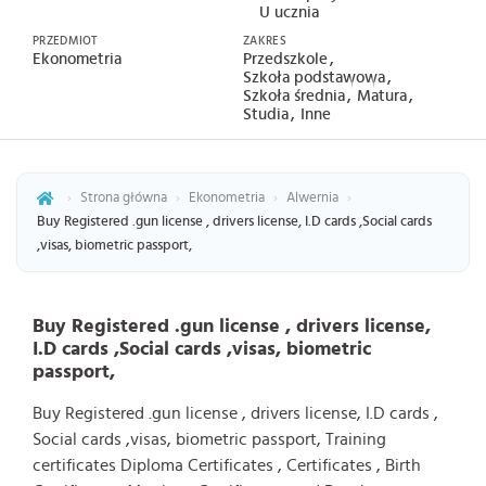
U ucznia
PRZEDMIOT
ZAKRES
Ekonometria
Przedszkole
Szkoła podstawowa
Szkoła średnia
Matura
Studia
Inne
›
Strona główna
›
Ekonometria
›
Alwernia
›
Buy Registered .gun license , drivers license, I.D cards ,Social cards
,visas, biometric passport,
Buy Registered .gun license , drivers license,
I.D cards ,Social cards ,visas, biometric
passport,
Buy Registered .gun license , drivers license, I.D cards ,
Social cards ,
visas, biometric passport, Training
certificates Diploma Certificates , Certificates , Birth