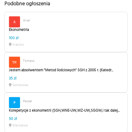
Podobne ogłoszenia
Ariel
Ekonometria
100 zł
Kraków
Tomasz
Jestem absolwentem "Metod Ilościowych" SGH z 2005 r. (Katedr...
35 zł
Sosnowiec
Paweł
Korepetycje z ekonometrii (SGH,WNE-UW,WZ-UW,SGGW,i tak dalej...
50 zł
Warszawa