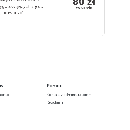
80 zł
skiego na wszystkich
zygotowujących się do
za 60 min
rowadzić . . .
is
Pomoc
konto
Kontakt z administratorem
Regulamin