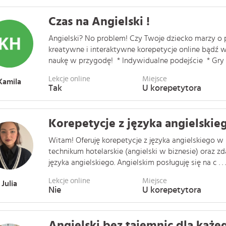
Czas na Angielski !
Angielski? No problem! Czy Twoje dziecko marzy o 
kreatywne i interaktywne korepetycje online bądź w
naukę w przygodę! * Indywidualne podejście * Gry . 
Lekcje online
Miejsce
Kamila
Tak
U korepetytora
Korepetycje z języka angielskie
Witam! Oferuję korepetycje z języka angielskiego 
technikum hotelarskie (angielski w biznesie) oraz z
języka angielskiego. Angielskim posługuję się na c . . .
Lekcje online
Miejsce
Julia
Nie
U korepetytora
Angielski bez tajemnic dla każe