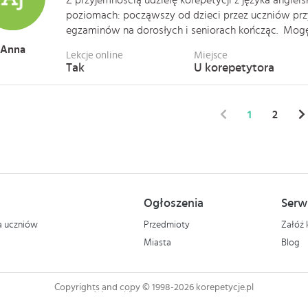
Z przyjemnością udzielę korepetycji z języka angiel
poziomach: począwszy od dzieci przez uczniów pr
egzaminów na dorosłych i seniorach kończąc. Mogę p
Anna
Lekcje online
Miejsce
Tak
U korepetytora
1
2
Ogłoszenia
Serw
la uczniów
Przedmioty
Załóż 
Miasta
Blog
Copyrights and copy © 1998-2026 korepetycje.pl
Wszystkie prawa zastrzeżone