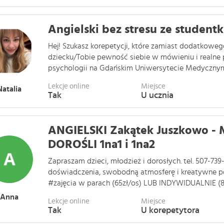
Angielski bez stresu ze studentk
Hej! Szukasz korepetycji, które zamiast dodatkowe
dziecku/Tobie pewność siebie w mówieniu i realne
psychologii na Gdańskim Uniwersytecie Medycznym i 
Lekcje online
Miejsce
Natalia
Tak
U ucznia
ANGIELSKI Zakątek Juszkowo -
DOROŚLI 1na1 i 1na2
Zapraszam dzieci, młodzież i dorosłych. tel. 507-739-
doświadczenia, swobodną atmosferę i kreatywne po
#zajęcia w parach (65zł/os) LUB INDYWIDUALNIE (80
Anna
Lekcje online
Miejsce
Tak
U korepetytora