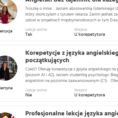
Troszkę o mnie… Jestem absolwentką Gdańskiego 
który skończyłam z tytułem lekarza. Zanim jednak 
udział w projektach międzynarodowych w tym Erasmu
Lekcje online
Miejsce
atrycja
Tak
U korepetytora
Korepetycje z języka angielskie
początkujących
Cześć! Oferuję korepetycje z języka angielskiego n
(poziom A1 i A2). Jestem studentką psychologii. Bieg
angielskim na poziomie zaawansowanym (C1). Oferuj 
artyna
Lekcje online
Miejsce
Nie
U korepetytora
Profesjonalne lekcje języka angi