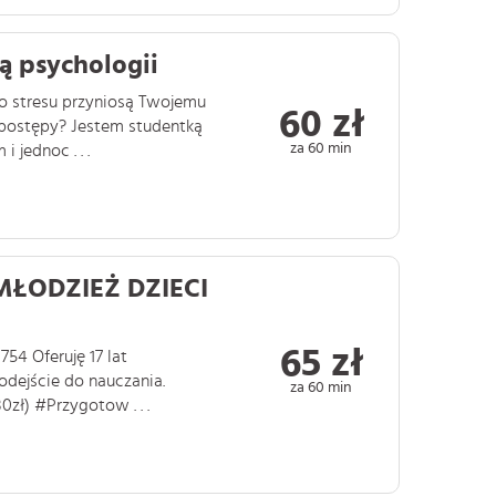
ą psychologii
go stresu przyniosą Twojemu
60 zł
 postępy? Jestem studentką
za 60 min
jednoc . . .
 MŁODZIEŻ DZIECI
65 zł
754 Oferuję 17 lat
dejście do nauczania.
za 60 min
zł) #Przygotow . . .