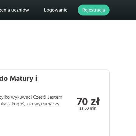
zenia uczniów
Logowanie
Rejestracja
do Matury i
e tylko wykuwać! Cześć! Jestem
70 zł
zukasz kogoś, kto wytłumaczy
za 60 min