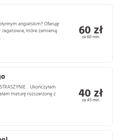
płynnym angielskim? Oferuję
60 zł
 Jagatowie, które zamienią
za 60 min
. .
go
w STRASZYNIE . Ukończyłam
40 zł
dałam maturę rozszerzoną z
za 45 min
go!