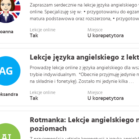
Zapraszam serdecznie na lekcje języka angielskiego 
online. Specjalizuję się w: • przygotowaniu do egz
matura podstawowa oraz rozszerzona, • przygotowani
Lekcje online
Miejsce
Joanna
Tak
U korepetytora
Lekcje języka angielskiego z le
Prowadzę lekcje online z języka angielskiego dla 
trybie indywidualnym. *Obecnie przyjmuję jedynie na
na składnie i fonetykę). Zostało mi jedynie kilka . . .
Lekcje online
Miejsce
eksandra
Tak
U korepetytora
Rotmanka: Lekcje angielskiego 
poziomach