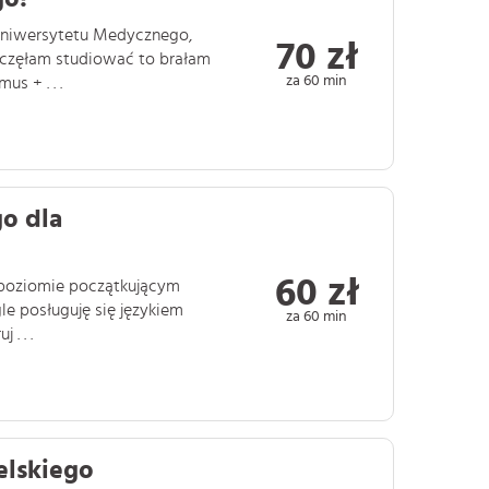
Uniwersytetu Medycznego,
70 zł
zaczęłam studiować to brałam
za 60 min
s + . . .
go dla
60 zł
a poziomie początkującym
le posługuję się językiem
za 60 min
. . .
elskiego