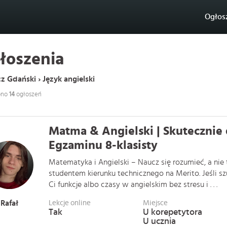
Ogłos
łoszenia
z Gdański › Język angielski
ono
14
ogłoszeń
Matma & Angielski | Skutecznie 
Egzaminu 8-klasisty
Matematyka i Angielski – Naucz się rozumieć, a ni
studentem kierunku technicznego na Merito. Jeśli s
Ci funkcje albo czasy w angielskim bez stresu i . . .
Rafał
Lekcje online
Miejsce
Tak
U korepetytora
U ucznia