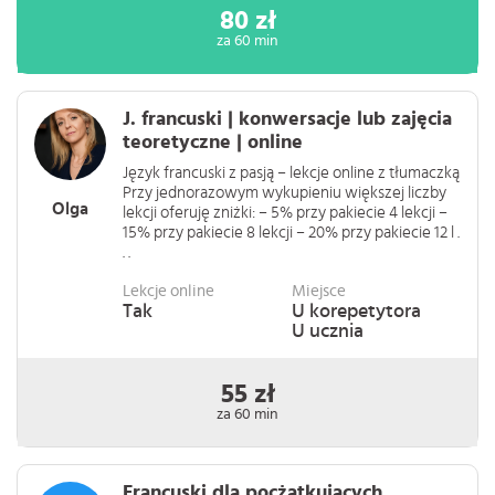
80 zł
za 60 min
J. francuski | konwersacje lub zajęcia
teoretyczne | online
Język francuski z pasją – lekcje online z tłumaczką
Przy jednorazowym wykupieniu większej liczby
Olga
lekcji oferuję zniżki: – 5% przy pakiecie 4 lekcji –
15% przy pakiecie 8 lekcji – 20% przy pakiecie 12 l .
. .
Lekcje online
Miejsce
Tak
U korepetytora
U ucznia
55 zł
za 60 min
Francuski dla pocżątkujących