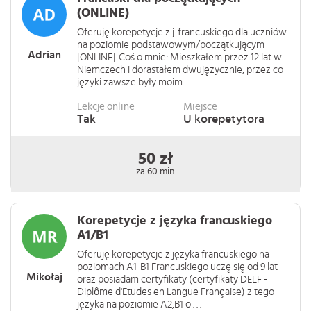
(ONLINE)
Oferuję korepetycje z j. francuskiego dla uczniów
na poziomie podstawowym/początkującym
Adrian
[ONLINE]. Coś o mnie: Mieszkałem przez 12 lat w
Niemczech i dorastałem dwujęzycznie, przez co
języki zawsze były moim . . .
Lekcje online
Miejsce
Tak
U korepetytora
50 zł
za 60 min
Korepetycje z języka francuskiego
A1/B1
Oferuję korepetycje z języka francuskiego na
poziomach A1-B1 Francuskiego uczę się od 9 lat
Mikołaj
oraz posiadam certyfikaty (certyfikaty DELF -
Diplôme d'Etudes en Langue Française) z tego
języka na poziomie A2,B1 o . . .