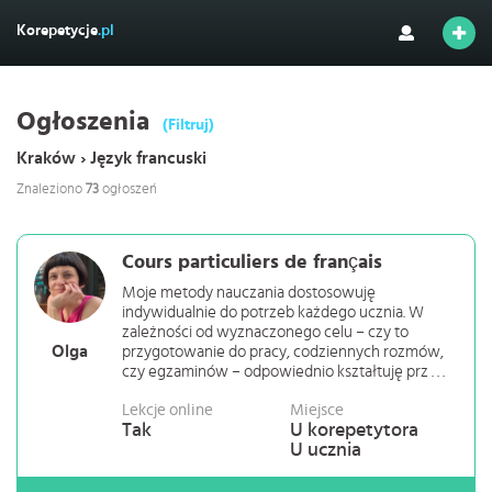
Korepetycje
.pl
Ogłoszenia
(Filtruj)
Kraków › Język francuski
Znaleziono
73
ogłoszeń
Cours particuliers de français
Moje metody nauczania dostosowuję
indywidualnie do potrzeb każdego ucznia. W
zależności od wyznaczonego celu – czy to
Olga
przygotowanie do pracy, codziennych rozmów,
czy egzaminów – odpowiednio kształtuję prz . . .
Lekcje online
Miejsce
Tak
U korepetytora
U ucznia