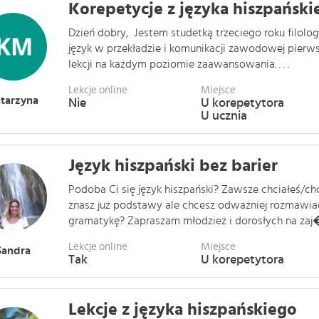
Korepetycje z języka hiszpański
Dzień dobry, Jestem studetką trzeciego roku filologii
język w przekładzie i komunikacji zawodowej pierws
lekcji na każdym poziomie zaawansowania. . . .
Lekcje online
Miejsce
tarzyna
Nie
U korepetytora
U ucznia
Język hiszpański bez barier
Podoba Ci się język hiszpański? Zawsze chciałeś/ch
znasz już podstawy ale chcesz odważniej rozmawiać
gramatykę? Zapraszam młodzież i dorosłych na zaj� .
Lekcje online
Miejsce
Sandra
Tak
U korepetytora
Lekcje z języka hiszpańskiego