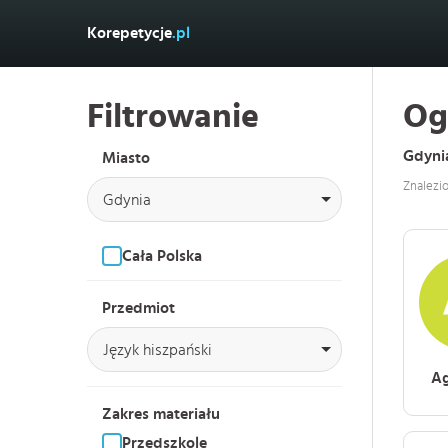
Korepetycje
.pl
Filtrowanie
Og
Gdynia
Miasto
Znalezi
Gdynia
Cała Polska
Przedmiot
Język hiszpański
Ag
Zakres materiału
Przedszkole