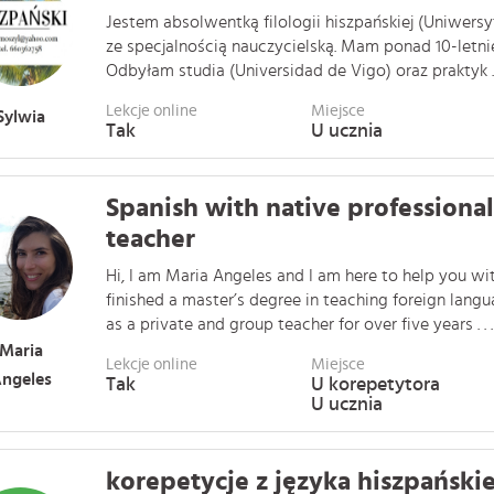
Jestem absolwentką filologii hiszpańskiej (Uniwersy
ze specjalnością nauczycielską. Mam ponad 10-letn
Odbyłam studia (Universidad de Vigo) oraz praktyk . .
Lekcje online
Miejsce
Sylwia
Tak
U ucznia
Spanish with native professional
teacher
Hi, I am Maria Angeles and I am here to help you wit
finished a master’s degree in teaching foreign lang
as a private and group teacher for over five years . . .
Maria
Lekcje online
Miejsce
ngeles
Tak
U korepetytora
U ucznia
korepetycje z języka hiszpański