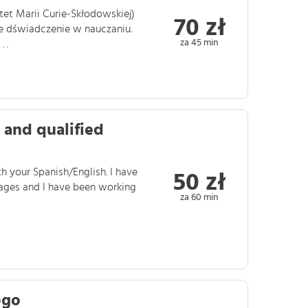
tet Marii Curie-Skłodowskiej)
70 zł
ie dświadczenie w nauczaniu.
za 45 min
 .
 and qualified
h your Spanish/English. I have
50 zł
uages and I have been working
za 60 min
ego