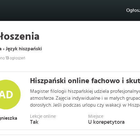
Ogłos
łoszenia
 › Język hiszpański
ono
13
ogłoszeń
Hiszpański online fachowo i sku
Magister filologii hiszpańskiej udziela profesjonaln
atmosferze. Zajęcia indywidualne i w małych grupach
dorosłych. Jeśli podczas urlopu czy wakacji w Hiszpani
Lekcje online
Miejsce
nieszka
Tak
U korepetytora