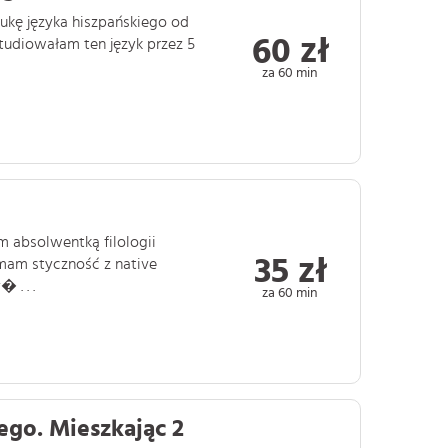
ukę języka hiszpańskiego od
60 zł
Studiowałam ten język przez 5
za 60 min
em absolwentką filologii
35 zł
 mam styczność z native
 . . .
za 60 min
ego. Mieszkając 2