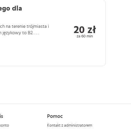
ego dla
ch na terenie trójmiasta i
20 zł
ęzykowy to B2. . . .
za 60 min
is
Pomoc
konto
Kontakt z administratorem