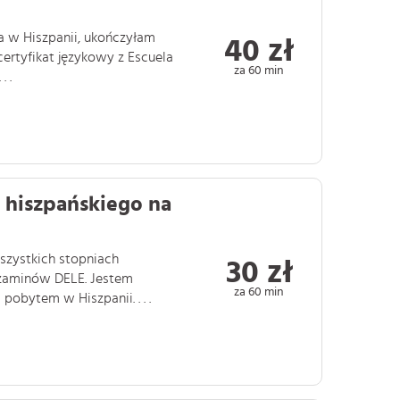
ta w Hiszpanii, ukończyłam
40 zł
ertyfikat językowy z Escuela
za 60 min
 .
a hiszpańskiego na
wszystkich stopniach
30 zł
zaminów DELE. Jestem
za 60 min
obytem w Hiszpanii. . . .