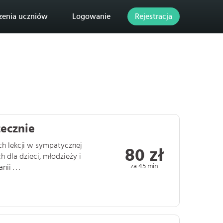
zenia uczniów
Logowanie
Rejestracja
tecznie
ych lekcji w sympatycznej
80 zł
 dla dzieci, młodzieży i
za 45 min
i . . .