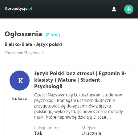
Korepetycje
.pl
Ogłoszenia
(Filtruj)
Bielsko-Biała › Język polski
Znaleziono
16
ogłoszeń
Język Polski bez stresu! | Egzamin 8-
klasisty i Matura | Student
Psychologii
Cześć! Nazywam się Łukaszi jestem studentem
Łukasz
psychologii. Pomagam uczniom skutecznie
przygotować się do egzaminów z języka
polskiego, wykorzystując nowoczesne metody
nauki, które naprawdę działają. Dlacze . . .
Lekcje online
Miejsce
Tak
U ucznia