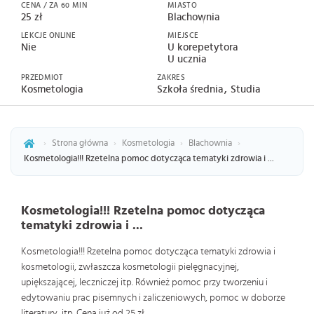
CENA / ZA 60 MIN
MIASTO
25 zł
Blachownia
LEKCJE ONLINE
MIEJSCE
Nie
U korepetytora
U ucznia
PRZEDMIOT
ZAKRES
Kosmetologia
Szkoła średnia
Studia
›
Strona główna
›
Kosmetologia
›
Blachownia
›
Kosmetologia!!! Rzetelna pomoc dotycząca tematyki zdrowia i ...
Kosmetologia!!! Rzetelna pomoc dotycząca
tematyki zdrowia i ...
Kosmetologia!!! Rzetelna pomoc dotycząca tematyki zdrowia i
kosmetologii, zwłaszcza kosmetologii pielęgnacyjnej,
upiększającej, leczniczej itp. Również pomoc przy tworzeniu i
edytowaniu prac pisemnych i zaliczeniowych, pomoc w doborze
literatury, itp. Cena już od 25 zł.