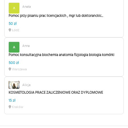
Aneta
Pomoc przy pisaniu prac licencjackich , mgr lub doktoranckic...
50 zł
Łódź
Anna
Pomoc konsultacyjna biochemia anatomia fizjologia biologia komórki
500 zł
Warszawa
Alicja
KOSMETOLOGIA PRACE ZALICZENIOWE ORAZ DYPLOMOWE
15 zł
Kraków