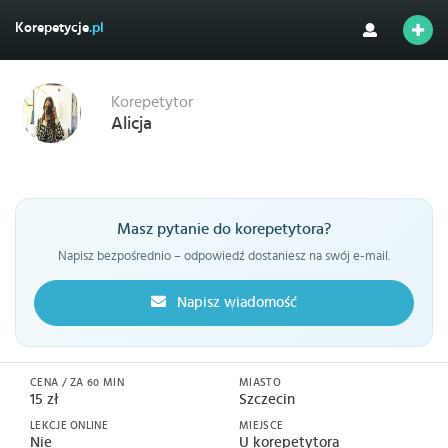
Korepetycje
.pl
Korepetytor
Alicja
Masz pytanie do korepetytora?
Napisz bezpośrednio – odpowiedź dostaniesz na swój e-mail.
Napisz wiadomość
CENA / ZA 60 MIN
MIASTO
15 zł
Szczecin
LEKCJE ONLINE
MIEJSCE
Nie
U korepetytora