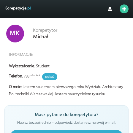
Korepetycje
.pl
Korepetytor
Michał
INFORMACJE:
Wykształcenie:
Student
Telefon:
783 *** ***
pokaż
O mnie:
Jestem studentem pierwszego roku Wydziału Architektury
Politechniki Warszawskiej. Jestem nauczycielem rysunku
Masz pytanie do korepetytora?
Napisz bezpośrednio – odpowiedź dostaniesz na swój e-mail.