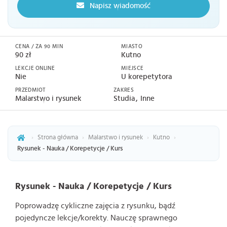
Napisz wiadomość
CENA / ZA 90 MIN
MIASTO
90 zł
Kutno
LEKCJE ONLINE
MIEJSCE
Nie
U korepetytora
PRZEDMIOT
ZAKRES
Malarstwo i rysunek
Studia
Inne
›
Strona główna
›
Malarstwo i rysunek
›
Kutno
›
Rysunek - Nauka / Korepetycje / Kurs
Rysunek - Nauka / Korepetycje / Kurs
Poprowadzę cykliczne zajęcia z rysunku, bądź
pojedyncze lekcje/korekty. Nauczę sprawnego