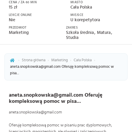
CENA / ZA 60 MIN
MIASTO
15 zł
Cała Polska
LEKCJE ONLINE
MIEJSCE
Nie
U korepetytora
PRZEDMIOT
ZAKRES
Marketing
Szkoła średnia
Matura
Studia
›
Strona główna
›
Marketing
›
Cała Polska
›
aneta.snopkowska@gmail.com Oferuję kompleksową pomoc w
pisa...
aneta.snopkowska@gmail.com Oferuję
kompleksową pomoc w pisa...
aneta.snopkowska@gmail.com
Oferuję kompleksową pomoc w pisaniu prac dyplomowych,
licencjackich, magisterskich, ale również i zaliczeniowych,