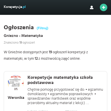
Korepetycje
.pl
Ogłoszenia
(Filtruj)
Gniezno › Matematyka
Znaleziono
19
ogłoszeń
W Gnieźnie dostępnych jest
19
ogłoszeń korepetycji z
matematyki, w tym
12
z możliwością zajęć online.
Korepetycje matematyka szkoła
podstawowa
Chętnie pomogę przygotować się do: • egzaminu
ósmoklasisty • egzaminów poprawkowych •
Weronika
sprawdzianów i kartkówek oraz wspólnie
przerobimy aktualny materiał z lekcji:) . . .