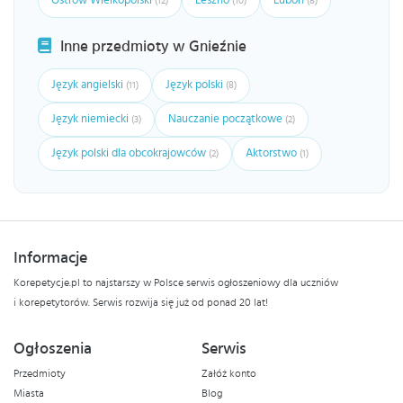
Ostrów Wielkopolski
Leszno
Luboń
(12)
(10)
(8)
Inne przedmioty w Gnieźnie
Język angielski
Język polski
(11)
(8)
Język niemiecki
Nauczanie początkowe
(3)
(2)
Język polski dla obcokrajowców
Aktorstwo
(2)
(1)
Informacje
Korepetycje.pl to najstarszy w Polsce serwis ogłoszeniowy dla uczniów
i korepetytorów. Serwis rozwija się już od ponad 20 lat!
Ogłoszenia
Serwis
Przedmioty
Załóż konto
Miasta
Blog