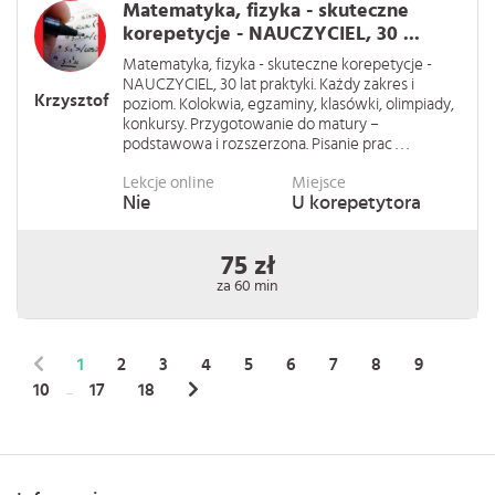
Matematyka, fizyka - skuteczne
korepetycje - NAUCZYCIEL, 30 ...
Matematyka, fizyka - skuteczne korepetycje -
NAUCZYCIEL, 30 lat praktyki. Każdy zakres i
Krzysztof
poziom. Kolokwia, egzaminy, klasówki, olimpiady,
konkursy. Przygotowanie do matury –
podstawowa i rozszerzona. Pisanie prac . . .
Lekcje online
Miejsce
Nie
U korepetytora
75 zł
za 60 min
1
2
3
4
5
6
7
8
9
10
17
18
...