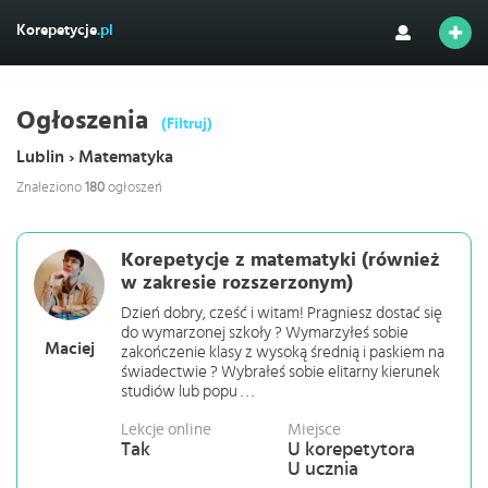
Korepetycje
.pl
Ogłoszenia
(Filtruj)
Lublin › Matematyka
Znaleziono
180
ogłoszeń
Korepetycje z matematyki (również
w zakresie rozszerzonym)
Dzień dobry, cześć i witam! Pragniesz dostać się
do wymarzonej szkoły ? Wymarzyłeś sobie
Maciej
zakończenie klasy z wysoką średnią i paskiem na
świadectwie ? Wybrałeś sobie elitarny kierunek
studiów lub popu . . .
Lekcje online
Miejsce
Tak
U korepetytora
U ucznia