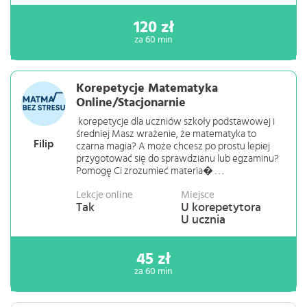
120 zł
za 60 min
Korepetycje Matematyka
Online/Stacjonarnie
korepetycje dla uczniów szkoły podstawowej i
średniej Masz wrażenie, że matematyka to
Filip
czarna magia? A może chcesz po prostu lepiej
przygotować się do sprawdzianu lub egzaminu?
Pomogę Ci zrozumieć materia� . . .
Lekcje online
Miejsce
Tak
U korepetytora
U ucznia
45 zł
za 60 min