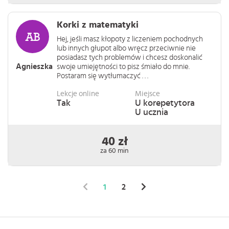
Korki z matematyki
Hej, jeśli masz kłopoty z liczeniem pochodnych
lub innych głupot albo wręcz przeciwnie nie
posiadasz tych problemów i chcesz doskonalić
Agnieszka
swoje umiejętności to pisz śmiało do mnie.
Postaram się wytłumaczyć . . .
Lekcje online
Miejsce
Tak
U korepetytora
U ucznia
40 zł
za 60 min
1
2