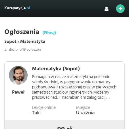
Korepetycje
.pl
Ogłoszenia
(Filtruj)
Sopot › Matematyka
Znaleziono
18
ogłoszeń
Matematyka (Sopot)
Pomagam w nauce matematyki na poziomie
szkoły średniej, w przygotowaniu do matury
podstawowej i rozszerzonej oraz w pierwszych
Paweł
semestrach studiów inżynierskich. Możemy
pracować nad: + nadrabianiem zaległości, . . .
Lekcje online
Miejsce
Tak
U ucznia