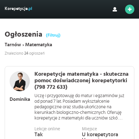
Korepetycje
.pl
Ogłoszenia
(Filtruj)
Tarnów › Matematyka
Znaleziono
24
ogłoszeń
Korepetycje matematyka - skuteczna
pomoc doświadczonej korepetytorki
(798 772 633)
Uczę i przygotowuję do matur i egzaminów już
Dominika
od ponad 7 lat. Posiadam wykształcenie
pedagogiczne oraz studia ukończone na
kierunkach biologiczno-chemicznych. Oferuję
korepetycje z matematyki dla uczniów szkó . . .
Lekcje online
Miejsce
Tak
U korepetytora