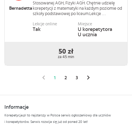
Stosowanej AGH, Fizyki AGH. Chętnie udzielę
Bernadetta
korepetycji z matematyki na każdym poziomie od
szkoły podstawowej po liceum.Lekcje . . .
Lekcje online
Miejsce
Tak
U korepetytora
U ucznia
50 zł
za 45 min
1
2
3
Informacje
Korepetycje.pl to najstarszy w Polsce serwis ogłoszeniowy dla uczniów
i korepetytorów. Serwis rozwija się już od ponad 20 lat!