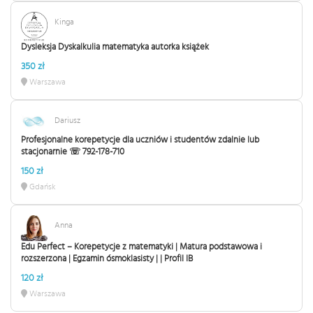
Kinga
Dysleksja Dyskalkulia matematyka autorka książek
350 zł
Warszawa
Dariusz
Profesjonalne korepetycje dla uczniów i studentów zdalnie lub
stacjonarnie ☏ 792-178-710
150 zł
Gdańsk
Anna
Edu Perfect – Korepetycje z matematyki | Matura podstawowa i
rozszerzona | Egzamin ósmoklasisty | | Profil IB
120 zł
Warszawa