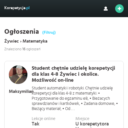
Korepetycje
.pl
Ogłoszenia
(Filtruj)
Żywiec › Matematyka
Znaleziono
16
ogłoszeń
Student chętnie udzielę korepetycji
dla klas 4-8 Żywiec i okolice.
Możliwość on-line
Student automatyki i robotyki. Chętnie udzielę
Maksymilian
korepetycji dla klas 4-8 z matematyki: •
Przygotowanie do egzaminu e8, • Bieżacych
sprawdzianów i kartkówek, • Zadania domowe, •
Bieżący materiał, • Od . . .
Lekcje online
Miejsce
Tak
U korepetytora