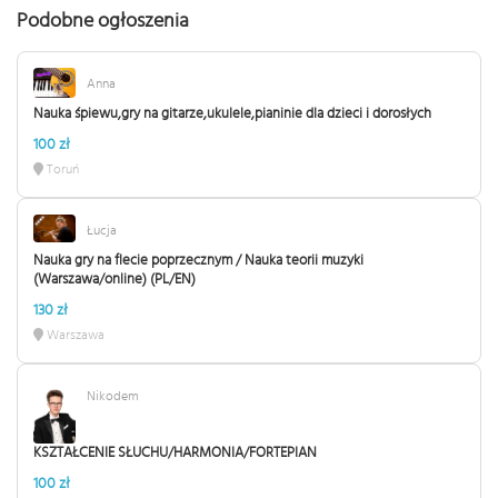
Podobne ogłoszenia
Anna
Nauka śpiewu,gry na gitarze,ukulele,pianinie dla dzieci i dorosłych
100 zł
Toruń
Łucja
Nauka gry na flecie poprzecznym / Nauka teorii muzyki
(Warszawa/online) (PL/EN)
130 zł
Warszawa
Nikodem
KSZTAŁCENIE SŁUCHU/HARMONIA/FORTEPIAN
100 zł