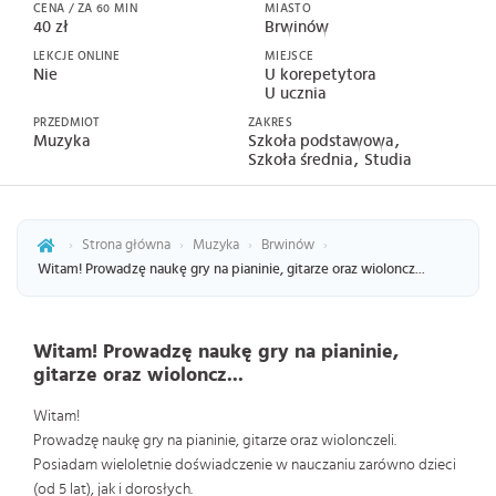
CENA / ZA 60 MIN
MIASTO
40 zł
Brwinów
LEKCJE ONLINE
MIEJSCE
Nie
U korepetytora
U ucznia
PRZEDMIOT
ZAKRES
Muzyka
Szkoła podstawowa
Szkoła średnia
Studia
›
Strona główna
›
Muzyka
›
Brwinów
›
Witam! Prowadzę naukę gry na pianinie, gitarze oraz wioloncz...
Witam! Prowadzę naukę gry na pianinie,
gitarze oraz wioloncz...
Witam!
Prowadzę naukę gry na pianinie, gitarze oraz wiolonczeli.
Posiadam wieloletnie doświadczenie w nauczaniu zarówno dzieci
(od 5 lat), jak i dorosłych.