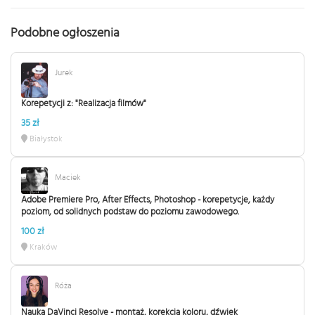
Podobne ogłoszenia
Jurek
Korepetycji z: "Realizacja filmów"
35 zł
Białystok
Maciek
Adobe Premiere Pro, After Effects, Photoshop - korepetycje, każdy
poziom, od solidnych podstaw do poziomu zawodowego.
100 zł
Kraków
Róża
Nauka DaVinci Resolve - montaż, korekcja koloru, dźwięk