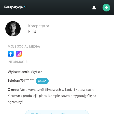
Korepetycje
.pl
Korepetytor
Filip
MOJE SOCIAL MEDIA:
INFORMACJE:
Wykształcenie:
Wyższe
Telefon:
791 *** ***
pokaż
O mnie:
Absolwent szkół filmowych w Łodzi i Katowicach.
Kierownik produkcji i planu. Kompleksowo przygotuję Cię na
egzaminy!