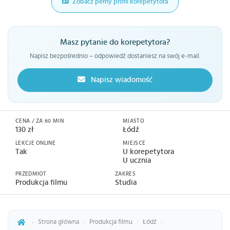
Zobacz pełny profil korepetytora
Masz pytanie do korepetytora?
Napisz bezpośrednio – odpowiedź dostaniesz na swój e-mail.
Napisz wiadomość
CENA / ZA 60 MIN
MIASTO
130 zł
Łódź
LEKCJE ONLINE
MIEJSCE
Tak
U korepetytora
U ucznia
PRZEDMIOT
ZAKRES
Produkcja filmu
Studia
›
Strona główna
›
Produkcja filmu
›
Łódź
›