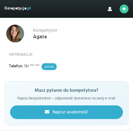
Korepetycje
.pl
Korepetytor
Agata
INFORMACJE:
Telefon:
781 *** ***
pokaż
Masz pytanie do korepetytora?
Napisz bezpośrednio – odpowiedź dostaniesz na swój e-mail.
Napisz wiadomość