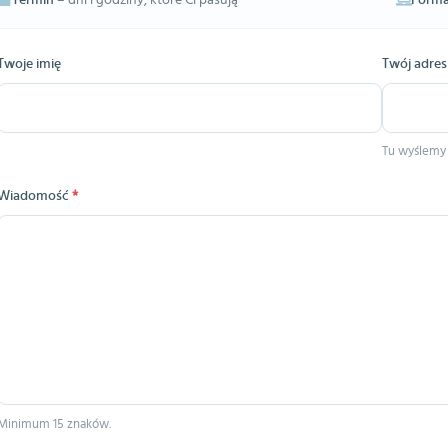
Termin
– dni i godziny, które Ci pasują
Forma
Twoje imię
Twój adres
Tu wyślemy
Wiadomość
*
Minimum 15 znaków.