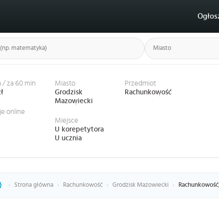
Ogłos
 / za 60 min
Miasto
Przedmiot
zł
Grodzisk
Rachunkowość
Mazowiecki
je online
Miejsce
U korepetytora
U ucznia
›
Strona główna
›
Rachunkowość
›
Grodzisk Mazowiecki
›
Rachunkowość,