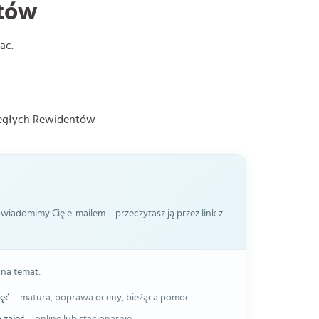
tów
ac.
iegłych Rewidentów
iadomimy Cię e-mailem – przeczytasz ją przez link z
 na temat:
jęć
– matura, poprawa oceny, bieżąca pomoc