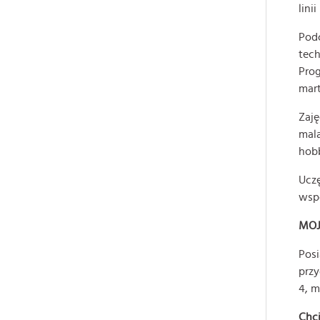
lini
Podc
tech
Prog
mart
Zaję
mala
hobb
Uczę
wspó
MOJ
Posi
przy
4, m
Chci