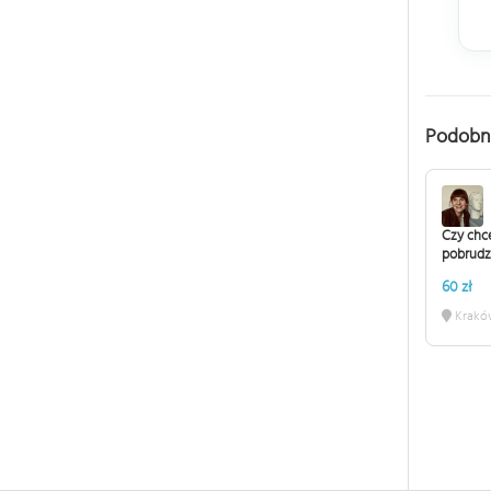
Podobn
Czy chce
pobrudzi
60 zł
Krakó