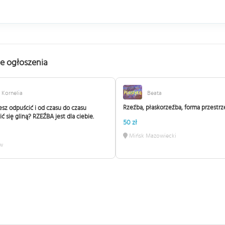
e ogłoszenia
Kornelia
Beata
Rzeźba, płaskorzeźba, forma przestr
sz odpuścić i od czasu do czasu
ć się gliną? RZEŹBA jest dla ciebie.
50 zł
Mińsk Mazowiecki
w