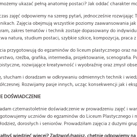
i możemy ukazać pełną anatomię postaci? Jak oddać charakter m
zas zajęć odpowiemy na szereg pytań, jednocześnie rozwijając
nikach. Zajęcia obejmują wszystkie poziomy zaawansowania jak 
ram, zakres tematów i technik zostaje dopasowany do indywidual
wa natura, studium postaci, szybkie szkice, kompozycja, praca z
cia przygotowują do egzaminów do liceum plastycznego oraz na st
rstwo, rzeźba, grafika, intermedia, projektowanie, scenografia.
istyczne, rozwijające kreatywność i wyobraźnię oraz zmysł obs
, słucham i doradzam w odkrywaniu odmiennych technik i wiedzy z
łczesnej. Rozwijamy pasje innych, ucząc konsekwencji jak i eksp
E DOŚWIADCZENIE
adam czternastoletnie doświadczenie w prowadzeniu zajęć i wa
gotowujemy uczniów do egzaminów do Liceum Plastycznego i na u
łodzież, dorosłych i seniorów. Prowadziłam zajęcia z dużymi grup
ałbyś wiedzieć więcej? Zadzwoń/napisz, chętnie odpowiemy na 