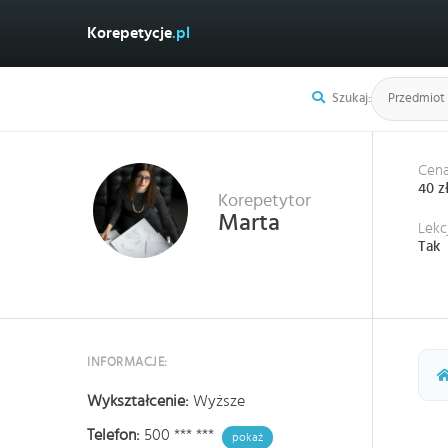
Korepetycje
.pl
Szukaj:
Cena
40 z
Korepetytor
Marta
Lekc
Tak
INFORMACJE:
Wykształcenie:
Wyższe
Telefon:
500 *** ***
pokaż