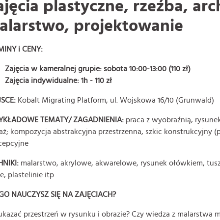
ajęcia plastyczne, rzeźba, arc
alarstwo, projektowanie
MINY i CENY:
Zajęcia w kameralnej grupie: sobota 10:00-13:00 (110 zł)
Zajęcia indywidualne: 1h - 110 zł
JSCE:
Kobalt Migrating Platform, ul. Wojskowa 16/10 (Grunwald)
YKŁADOWE TEMATY/ ZAGADNIENIA:
praca z wyobraźnią, rysunek
aż; kompozycja abstrakcyjna przestrzenna, szkic konstrukcyjny (p
cepcyjne
HNIKI:
malarstwo, akrylowe, akwarelowe, rysunek ołówkiem, tusze
ie, plastelinie itp
GO NAUCZYSZ SIĘ NA ZAJĘCIACH?
ukazać przestrzeń w rysunku i obrazie? Czy wiedza z malarstwa