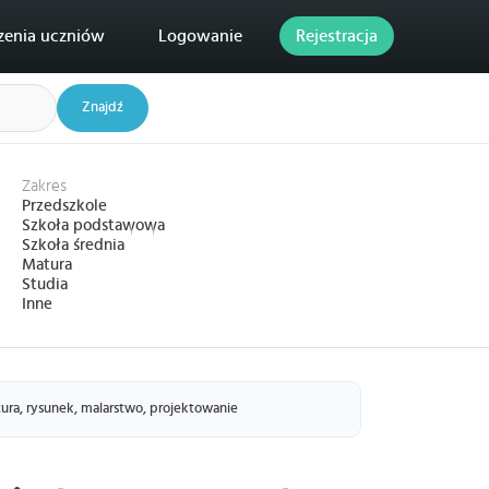
zenia uczniów
Logowanie
Rejestracja
Znajdź
Zakres
Przedszkole
Szkoła podstawowa
Szkoła średnia
Matura
Studia
Inne
ktura, rysunek, malarstwo, projektowanie