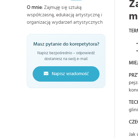
Z
O mnie:
Zajmuję się sztuką
m
współczesną, edukacją artystyczną i
organizacją wydarzeń artystycznych
TER
Masz pytanie do korepetytora?
Napisz bezpośrednio – odpowiedź
dostaniesz na swój e-mail.
MIE
Napisz wiadomość
PRZ
pejz
kon
TEC
glin
CZE
Jak 