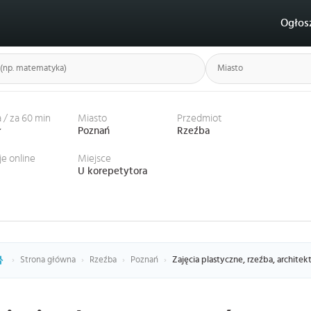
Ogłos
 / za 60 min
Miasto
Przedmiot
ł
Poznań
Rzeźba
je online
Miejsce
U korepetytora
›
Strona główna
›
Rzeźba
›
Poznań
›
Zajęcia plastyczne, rzeźba, archite