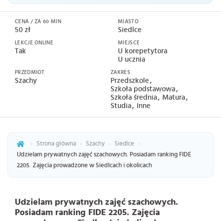
CENA / ZA 60 MIN
MIASTO
50 zł
Siedlce
LEKCJE ONLINE
MIEJSCE
Tak
U korepetytora
U ucznia
PRZEDMIOT
ZAKRES
Szachy
Przedszkole
Szkoła podstawowa
Szkoła średnia
Matura
Studia
Inne
›
Strona główna
›
Szachy
›
Siedlce
›
Udzielam prywatnych zajęć szachowych. Posiadam ranking FIDE
2205. Zajęcia prowadzone w Siedlcach i okolicach
Udzielam prywatnych zajęć szachowych.
Posiadam ranking FIDE 2205. Zajęcia