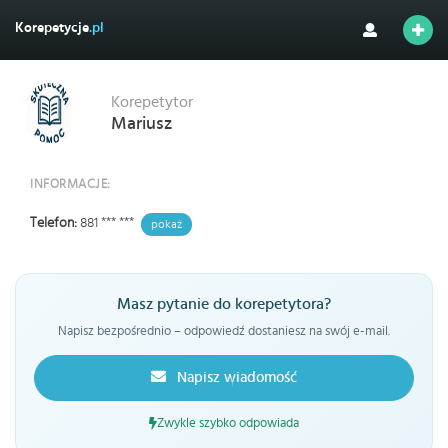
Korepetycje
.pl
Korepetytor
Mariusz
INFORMACJE:
Telefon:
881 *** ***
pokaż
Masz pytanie do korepetytora?
Napisz bezpośrednio – odpowiedź dostaniesz na swój e-mail.
Napisz wiadomość
Zwykle szybko odpowiada