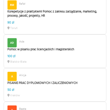
Rafał
Korepetycje z praktykiem! Pomoc z zakresu zarządzanie, marketing,
procesy, jakość, projekty, HR
90 zł
Toruń
Ada
Pomoc w pisaniu prac licencjackich i magisterskich
100 zł
Bielsko-Biała
Alicja
PISANIE PRAC DYPLOMOWYCH I ZALICZENIOWYCH
50 zł
Kraków
Beata