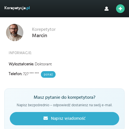
Korepetycje
.pl
Korepetytor
Marcin
INFORMACJE:
Wykształcenie:
Doktorant
Telefon:
727 *** ***
pokaż
Masz pytanie do korepetytora?
Napisz bezpośrednio – odpowiedź dostaniesz na swój e-mail.
Napisz wiadomość