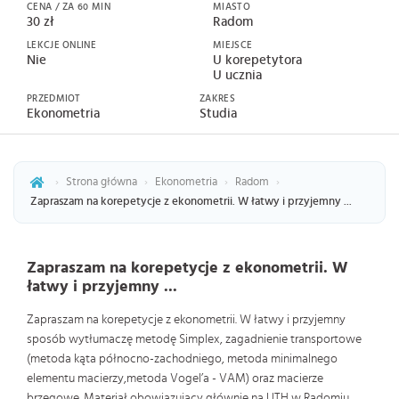
CENA / ZA 60 MIN
MIASTO
30 zł
Radom
LEKCJE ONLINE
MIEJSCE
Nie
U korepetytora
U ucznia
PRZEDMIOT
ZAKRES
Ekonometria
Studia
›
Strona główna
›
Ekonometria
›
Radom
›
Zapraszam na korepetycje z ekonometrii. W łatwy i przyjemny ...
Zapraszam na korepetycje z ekonometrii. W
łatwy i przyjemny ...
Zapraszam na korepetycje z ekonometrii. W łatwy i przyjemny
sposób wytłumaczę metodę Simplex, zagadnienie transportowe
(metoda kąta północno-zachodniego, metoda minimalnego
elementu macierzy,metoda Vogel’a - VAM) oraz macierze
brzegowe. Materiał obowiązujący głównie na UTH w Radomiu.