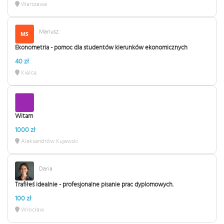
Warszawa
Mariusz
Ekonometria - pomoc dla studentów kierunków ekonomicznych
40 zł
Kielce
Witam
1000 zł
Aleksandrów Kujawski
Daria
Trafiłeś idealnie - profesjonalne pisanie prac dyplomowych.
100 zł
Wrocław